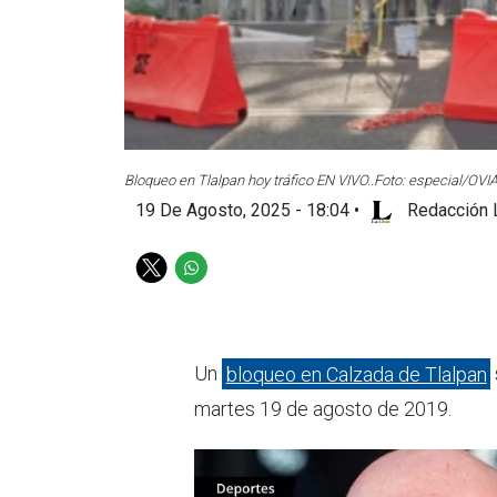
Bloqueo en Tlalpan hoy tráfico EN VIVO..
Foto: especial/OVIA
19 De Agosto, 2025 - 18:04
•
Redacción 
T
W
w
h
i
a
t
t
t
s
Un
bloqueo en Calzada de Tlalpan
e
a
martes 19 de agosto de 2019.
r
p
p