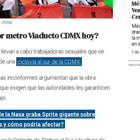
Méx
Ven
Ce
: OVIAL.
Méx
dra
or metro Viaducto CDMX hoy?
la 
en e
 llevan a cabo trabajadoras sexuales que se
7 de
 de una
ciclovía al sur de la CDMX.
PUBLICID
 las inconformes argumentan que la obra
í que exigen que las autoridades les garanticen
jo.
e la Nasa graba Sprite gigante sobre
s y cómo podría afectar?