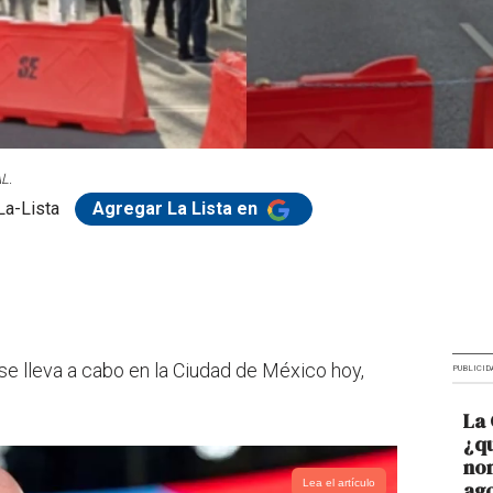
L.
La-Lista
Agregar La Lista en
se lleva a cabo en la Ciudad de México hoy,
PUBLICID
La 
¿qu
nom
Lea el artículo
ago