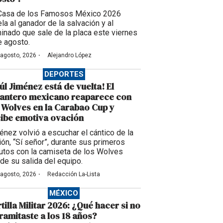
Casa de los Famosos México 2026
la al ganador de la salvación y al
inado que sale de la placa este viernes
e agosto.
·
 agosto, 2026
Alejandro López
DEPORTES
úl Jiménez está de vuelta! El
lantero mexicano reaparece con
 Wolves en la Carabao Cup y
ibe emotiva ovación
énez volvió a escuchar el cántico de la
ción, “Sí señor”, durante sus primeros
utos con la camiseta de los Wolves
de su salida del equipo.
·
 agosto, 2026
Redacción La-Lista
MÉXICO
tilla Militar 2026: ¿Qué hacer si no
tramitaste a los 18 años?