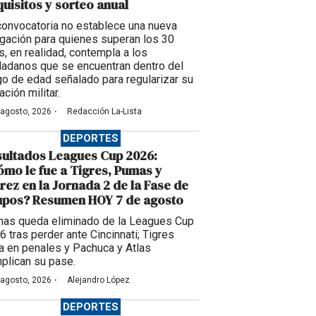
uisitos y sorteo anual
convocatoria no establece una nueva
igación para quienes superan los 30
s, en realidad, contempla a los
dadanos que se encuentran dentro del
go de edad señalado para regularizar su
ación militar.
·
 agosto, 2026
Redacción La-Lista
DEPORTES
ultados Leagues Cup 2026:
mo le fue a Tigres, Pumas y
rez en la Jornada 2 de la Fase de
upos? Resumen HOY 7 de agosto
as queda eliminado de la Leagues Cup
6 tras perder ante Cincinnati; Tigres
a en penales y Pachuca y Atlas
plican su pase.
·
 agosto, 2026
Alejandro López
DEPORTES