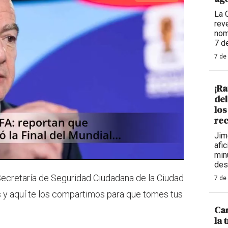
La 
reve
nom
7 d
7 de
¡Ra
de
los
rec
Jim
afi
min
des
 Secretaría de Seguridad Ciudadana de la Ciudad
7 de
s y aquí te los compartimos para que tomes tus
Car
la 