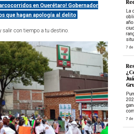
Req
narcocorridos en Querétaro! Gobernador
La 
s que hagan apología al delito
obl
año
ciu
salir con tiempo a tu destino.
ran
situ
7 de
Res
¿Có
Juá
Gr
Pum
202
gan
com
7 de