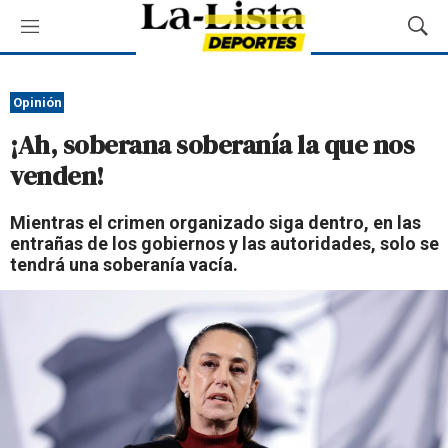
M
M
e
o
n
s
ú
t
Opinión
r
¡Ah, soberana soberanía la que nos
a
r
venden!
B
ú
Mientras el crimen organizado siga dentro, en las
s
entrañas de los gobiernos y las autoridades, solo se
q
tendrá una soberanía vacía.
u
e
d
a