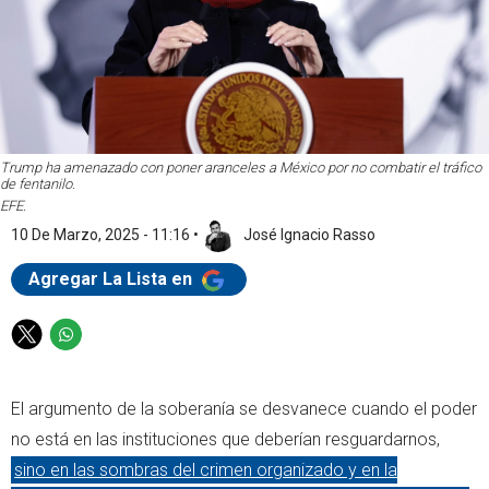
Trump ha amenazado con poner aranceles a México por no combatir el tráfico
de fentanilo.
EFE.
10 De Marzo, 2025 - 11:16
•
José Ignacio Rasso
Agregar La Lista en
T
W
w
h
i
a
El argumento de la soberanía se desvanece cuando el poder
t
t
t
s
no está en las instituciones que deberían resguardarnos,
e
a
sino en las sombras del crimen organizado y en la
r
p