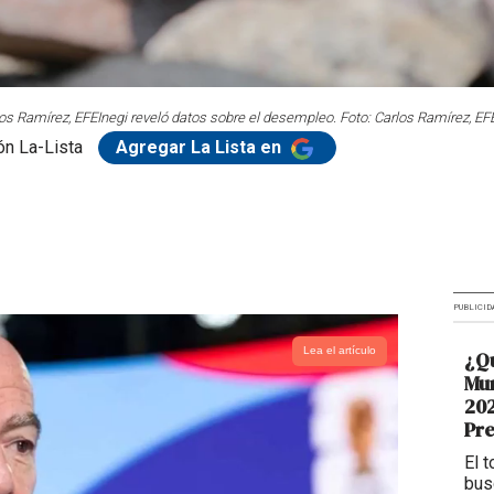
los Ramírez, EFE
Inegi reveló datos sobre el desempleo. Foto: Carlos Ramírez, EF
n La-Lista
Agregar La Lista en
PUBLICID
Lea el artículo
¿Qu
Mun
202
Pr
El 
bus