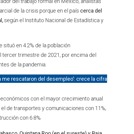
cador del trabajo formal en México, analistas
rcial de la crisis porque en el país
cerca del
l,
según el Instituto Nacional de Estadística y
 situó en 4.2% de la población
 tercer trimestre de 2021, por encima del
ntes de la pandemia.
a me rescataron del desempleo’: crece la cifra
 económicos con el mayor crecimiento anual
n el de transportes y comunicaciones con 11%,
strucción con 6.8%.
basco, Quintana Roo (en el sureste) y Baja