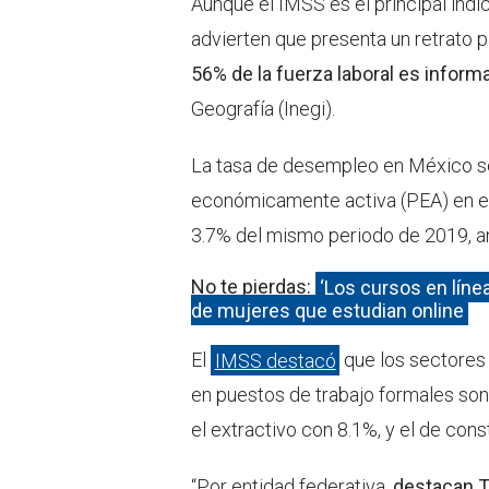
Aunque el IMSS es el principal indi
advierten que presenta un retrato pa
56% de la fuerza laboral es informa
Geografía (Inegi).
La tasa de desempleo en México se
económicamente activa (PEA) en el
3.7% del mismo periodo de 2019, a
No te pierdas:
‘Los cursos en líne
de mujeres que estudian online
El
IMSS destacó
que los sectores
en puestos de trabajo formales so
el extractivo con 8.1%, y el de con
“Por entidad federativa,
destacan Ta