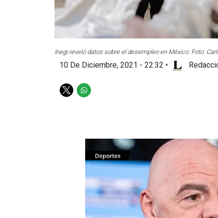
Inegi reveló datos sobre el desempleo en México. Foto: Car
10 De Diciembre, 2021 - 22:32
•
Redacció
T
W
w
h
i
a
t
t
t
s
e
a
r
p
p