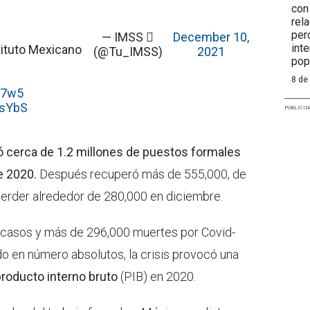
con
rel
per
— IMSS 
December 10,
int
stituto Mexicano
(@Tu_IMSS)
2021
pop
8 de
J7w5
2sYbS
PUBLICID
ió cerca de 1.2 millones de puestos formales
e 2020.
Después recuperó más de 555,000, de
perder alrededor de 280,000 en diciembre.
 casos y más de 296,000 muertes por Covid-
ndo en número absolutos, la crisis provocó una
producto interno bruto
(PIB) en 2020.