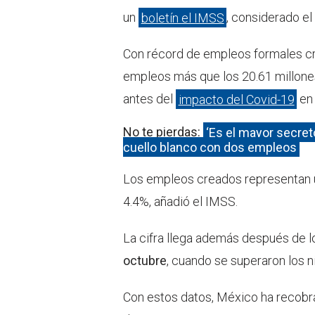
un
boletín el IMSS
, considerado el
Con récord de empleos formales cr
empleos más que los 20.61 millone
antes del
impacto del Covid-19
en 
No te pierdas:
‘Es el mayor secreto
cuello blanco con dos empleos
Los empleos creados representan 
4.4%, añadió el IMSS.
La cifra llega además después de 
octubre
, cuando se superaron los 
Con estos datos, México ha recobr