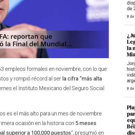
dis
de 
8 de
¿Ju
Leg
la 
Mi
Jor
3 empleos formales en noviembre, con lo que
hist
vid
stos y rompió récord al ser
la cifra “más alta
arg
iernes el Instituto Mexicano del Seguro Social
8 de
Pla
par
os es el más alto para un mes de noviembre
equ
rimera ocasión en la historia con
5 meses
Béi
dis
l superior a 100,000 puestos
”, presumió en