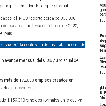
Aqu
 principal indicador del empleo formal.
gor
par
eados, el IMSS reporta cerca de 300,000
8 de
s de puestos que tenía en febrero de 2020,
el país.
Pen
dep
 a voces’: la doble vida de los trabajadores de
sep
ten
Las
un
avance mensual del 0.8%
y uno anual de
Bie
rec
8 de
los
más de 172,000 empleos creados en
¡Ll
niveles prepandemia.
K-P
Méx
ado 1,159,318 empleos formales en lo que va
Los