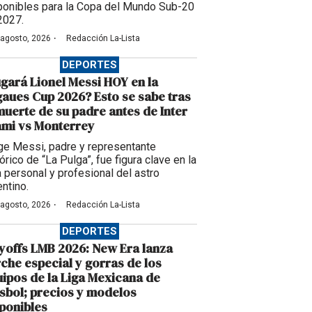
ponibles para la Copa del Mundo Sub-20
2027.
·
 agosto, 2026
Redacción La-Lista
DEPORTES
gará Lionel Messi HOY en la
aues Cup 2026? Esto se sabe tras
muerte de su padre antes de Inter
ami vs Monterrey
ge Messi, padre y representante
órico de “La Pulga”, fue figura clave en la
a personal y profesional del astro
entino.
·
 agosto, 2026
Redacción La-Lista
DEPORTES
yoffs LMB 2026: New Era lanza
che especial y gorras de los
ipos de la Liga Mexicana de
sbol; precios y modelos
ponibles