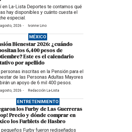
í en La-Lista Deportes te contamos qué
ras hay disponibles y cuánto cuesta el
che especial.
·
 agosto, 2026
Ivonne Lino
MÉXICO
sión Bienestar 2026: ¿cuándo
ositan los 6,400 pesos de
tiembre? Este es el calendario
tativo por apellido
 personas inscritas en la Pensión para el
nestar de las Personas Adultas Mayores
ibirán un apoyo de 6 mil 400 pesos.
·
 agosto, 2026
Redacción La-Lista
ENTRETENIMIENTO
egaron los Furby de Las Guerreras
op! Precio y dónde comprar en
ico los Furblets de Hasbro
 pequeños Furby fueron rediseñados