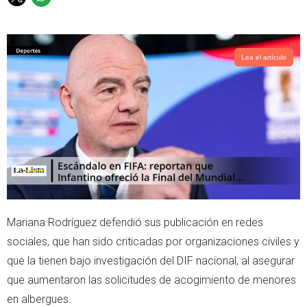
T
W
w
h
i
a
t
t
t
s
Lea el artículo
e
a
r
p
p
Mariana Rodríguez defendió sus publicación en redes
sociales, que han sido criticadas por organizaciones civiles y
que la tienen bajo investigación del DIF nacional, al asegurar
que aumentaron las solicitudes de acogimiento de menores
en albergues.