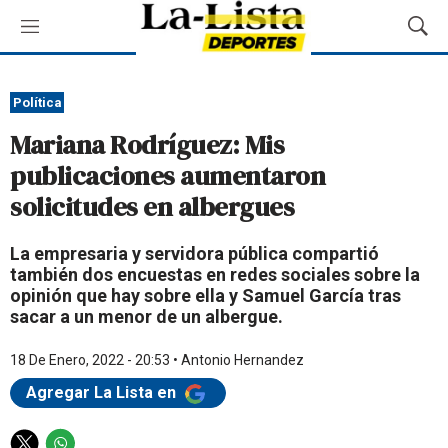
M
M
e
o
n
s
ú
t
Política
r
Mariana Rodríguez: Mis
a
r
publicaciones aumentaron
B
solicitudes en albergues
ú
s
q
La empresaria y servidora pública compartió
u
también dos encuestas en redes sociales sobre la
e
opinión que hay sobre ella y Samuel García tras
d
sacar a un menor de un albergue.
a
18 De Enero, 2022 - 20:53
•
Antonio Hernandez
Agregar La Lista en