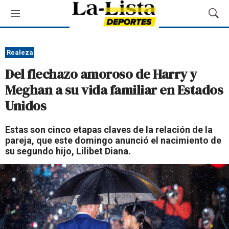
M
M
e
o
n
s
ú
t
Realeza
r
Del flechazo amoroso de Harry y
a
r
Meghan a su vida familiar en Estados
B
Unidos
ú
s
q
Estas son cinco etapas claves de la relación de la
u
pareja, que este domingo anunció el nacimiento de
e
su segundo hijo, Lilibet Diana.
d
a