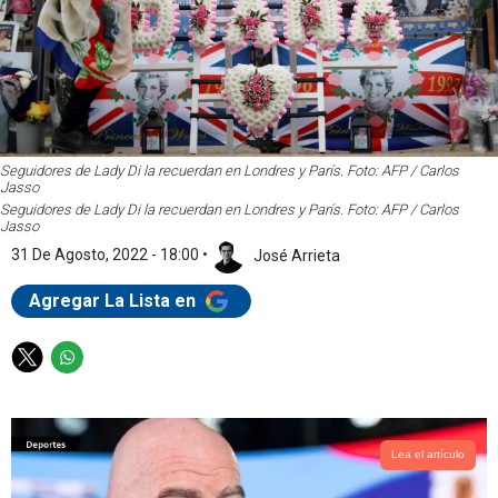
Seguidores de Lady Di la recuerdan en Londres y París. Foto: AFP / Carlos
Jasso
Seguidores de Lady Di la recuerdan en Londres y París. Foto: AFP / Carlos
Jasso
31 De Agosto, 2022 - 18:00
•
José Arrieta
Agregar La Lista en
T
W
w
h
i
a
t
t
t
s
Lea el artículo
e
a