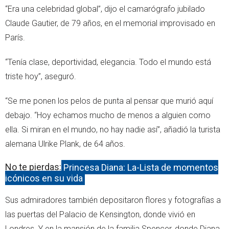
“Era una celebridad global”, dijo el camarógrafo jubilado
Claude Gautier, de 79 años, en el memorial improvisado en
París.
“Tenía clase, deportividad, elegancia. Todo el mundo está
triste hoy”, aseguró.
“Se me ponen los pelos de punta al pensar que murió aquí
debajo. “Hoy echamos mucho de menos a alguien como
ella. Si miran en el mundo, no hay nadie así”, añadió la turista
alemana Ulrike Plank, de 64 años.
No te pierdas:
Princesa Diana: La-Lista de momentos
icónicos en su vida
Sus admiradores también depositaron flores y fotografías a
las puertas del Palacio de Kensington, donde vivió en
Londres. Y en la mansión de la familia Spencer, donde Diana