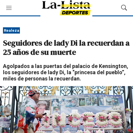
M
M
e
o
n
s
ú
t
Realeza
r
Seguidores de lady Di la recuerdan a
a
r
25 años de su muerte
B
ú
Agolpados a las puertas del palacio de Kensington,
s
los seguidores de lady Di, la “princesa del pueblo”,
q
miles de personas la recuerdan.
u
e
d
a