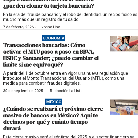
¿pueden clonar tu tarjeta bancaria?
En la era del fraude bancario y el robo de identidad, un recibo físico es
mucho más que un registro de tu saldo.
·
7 de febrero, 2026
Ivonne Lino
ECONOMÍA
Transacciones bancarias: Cómo
activar el MTU paso a paso en BBVA,
HSBC y Santander; ¿puedo cambiar el
límite si me equivoqué?
A partir del 1 de octubre entra en vigor una nueva regulación que
introduce el Monto Transaccional del Usuario (MTU), como una
medida para combatir fraudes digitales.
·
30 de septiembre, 2025
Redacción La-Lista
MÉXICO
¿Cuándo se realizará el próximo cierre
masivo de bancos en México? Aquí te
decimos por qué y cuánto tiempo
durará
Este cierre masivo será el séptimo del 2025, y el sector financiero ya