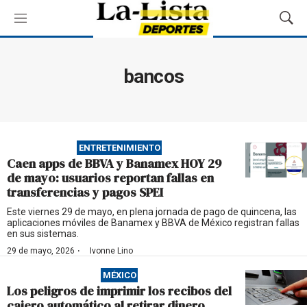
M
M
e
o
n
s
ú
t
bancos
r
a
r
B
ú
ENTRETENIMIENTO
s
Caen apps de BBVA y Banamex HOY 29
q
de mayo: usuarios reportan fallas en
u
transferencias y pagos SPEI
e
d
Este viernes 29 de mayo, en plena jornada de pago de quincena, las
aplicaciones móviles de Banamex y BBVA de México registran fallas
a
en sus sistemas.
·
29 de mayo, 2026
Ivonne Lino
MÉXICO
Los peligros de imprimir los recibos del
cajero automático al retirar dinero,