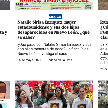
MÉXICO
Natalie Sirisa Enriquez, mujer
Ran
estadounidense y sus dos hijos
¿Có
ta y
desaparecidos en Nuevo León, ¿qué
FGR
se sabe?
cla
¿Qué pasó con Natalie Sirisa Enriquez y sus
La F
dos hijos menores de edad? La fiscalía de
en e
Nuevo León investiga el caso.
Adem
otro
·
15 de mayo, 2025
Redacción La-Lista
sabe
29 de