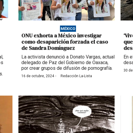
MÉXICO
ONU exhorta a México investigar
‘Viv
como desaparición forzada el caso
que
de Sandra Domínguez
des
l,
La activista denunció a Donato Vargas, actual
En e
es
delegado de Paz del Gobierno de Oaxaca,
desa
por crear grupos de difusión de pornografía.
30 de
s.
·
16 de octubre, 2024
Redacción La-Lista