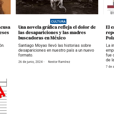
CULTURA
acusa
Una novela gráfica refleja el dolor de
El 
meses
las desapariciones y las madres
rep
buscadoras en México
Pol
ón.
Santiago Moyao llevó las historias sobre
La i
desapariciones en nuestro país a un nuevo
empr
formato.
fue 
de l
·
26 de junio, 2024
Nestor Ramírez
7 de 