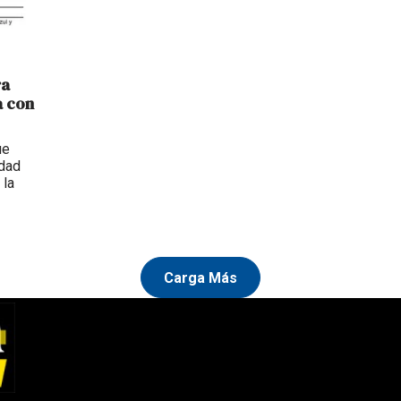
ra
a con
ue
udad
 la
Carga Más