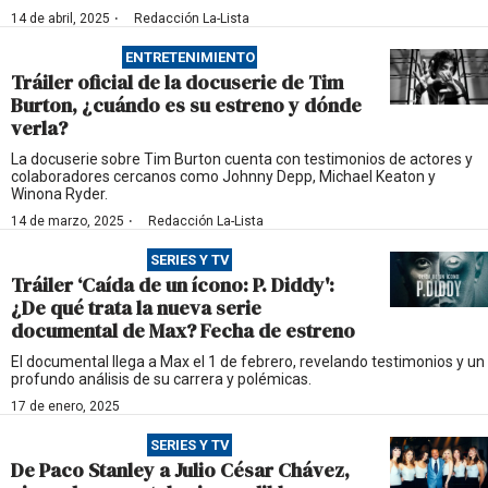
·
14 de abril, 2025
Redacción La-Lista
ENTRETENIMIENTO
Tráiler oficial de la docuserie de Tim
Burton, ¿cuándo es su estreno y dónde
verla?
La docuserie sobre Tim Burton cuenta con testimonios de actores y
colaboradores cercanos como Johnny Depp, Michael Keaton y
Winona Ryder.
·
14 de marzo, 2025
Redacción La-Lista
SERIES Y TV
Tráiler ‘Caída de un ícono: P. Diddy':
¿De qué trata la nueva serie
documental de Max? Fecha de estreno
El documental llega a Max el 1 de febrero, revelando testimonios y un
profundo análisis de su carrera y polémicas.
17 de enero, 2025
SERIES Y TV
De Paco Stanley a Julio César Chávez,