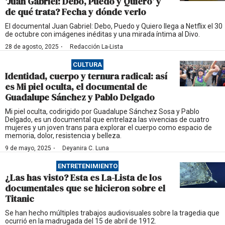
‘Juan Gabriel: Debo, Puedo y Quiero’ y
de qué trata? Fecha y dónde verlo
El documental Juan Gabriel: Debo, Puedo y Quiero llega a Netflix el 30
de octubre con imágenes inéditas y una mirada íntima al Divo.
·
28 de agosto, 2025
Redacción La-Lista
CULTURA
Identidad, cuerpo y ternura radical: así
es Mi piel oculta, el documental de
Guadalupe Sánchez y Pablo Delgado
Mi piel oculta, codirigido por Guadalupe Sánchez Sosa y Pablo
Delgado, es un documental que entrelaza las vivencias de cuatro
mujeres y un joven trans para explorar el cuerpo como espacio de
memoria, dolor, resistencia y belleza.
·
9 de mayo, 2025
Deyanira C. Luna
ENTRETENIMIENTO
¿Las has visto? Esta es La-Lista de los
documentales que se hicieron sobre el
Titanic
Se han hecho múltiples trabajos audiovisuales sobre la tragedia que
ocurrió en la madrugada del 15 de abril de 1912.