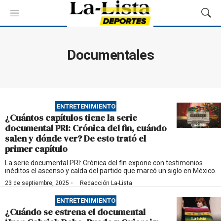
M
M
e
o
n
s
ú
t
Documentales
r
a
r
B
ú
ENTRETENIMIENTO
s
¿Cuántos capítulos tiene la serie
q
documental PRI: Crónica del fin, cuándo
u
salen y dónde ver? De esto trató el
e
primer capítulo
d
a
La serie documental PRI: Crónica del fin expone con testimonios
inéditos el ascenso y caída del partido que marcó un siglo en México.
·
23 de septiembre, 2025
Redacción La-Lista
ENTRETENIMIENTO
¿Cuándo se estrena el documental