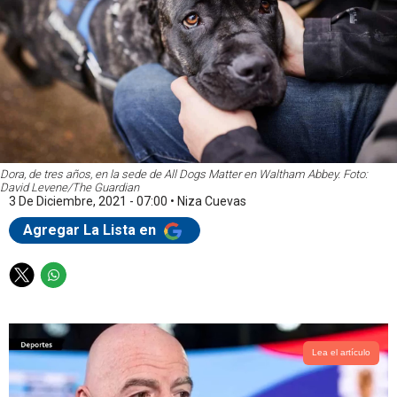
Dora, de tres años, en la sede de All Dogs Matter en Waltham Abbey. Foto:
David Levene/The Guardian
3 De Diciembre, 2021 - 07:00
•
Niza Cuevas
Agregar La Lista en
T
W
w
h
i
a
t
t
t
s
Lea el artículo
e
a
r
p