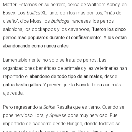
Matter. Estamos en su perrera, cerca de Waltham Abbey, en
Essex. Los
bullies
XL, junto con los más bonitos, “más de
diseño”, dice Moss, los
bulldogs
franceses, los perros
salchicha, los cockapoos y los cavapoos, “
fueron los cinco
perros más populares durante el confinamiento
”.
Y los están
abandonando como nunca antes.
Lamentablemente, no solo se trata de perros. Las
organizaciones benéficas de animales y las veterinarias han
reportado el
abandono de todo tipo de animales
, desde
gatos hasta gallos
. Y prevén que la Navidad sea aún más
ajetreada.
Pero regresando a
Spike
. Resulta que es tierno. Cuando se
pone nervioso, llora, y
Spike
se pone muy nervioso. Fue
importado de cachorro desde Hungría, donde todavía se
practica el corte de orejas, ilegal en Reino Unido, y fue