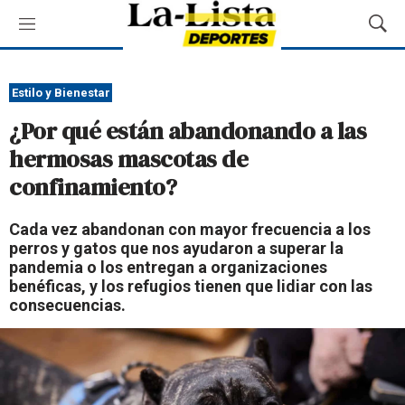
M
M
e
o
n
s
ú
t
Estilo y Bienestar
r
¿Por qué están abandonando a las
a
r
hermosas mascotas de
B
confinamiento?
ú
s
q
Cada vez abandonan con mayor frecuencia a los
u
perros y gatos que nos ayudaron a superar la
e
pandemia o los entregan a organizaciones
d
benéficas, y los refugios tienen que lidiar con las
a
consecuencias.