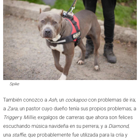
Spike
También conozco a
Ash
, un
cockapoo
con problemas de ira;
a
Zara
, un pastor cuyo dueño tenía sus propios problemas; a
Trigger
y
Millie
, exgalgos de carreras que ahora son felices
escuchando música navideña en su perrera; y a
Diamond
,
una
staffie
, que probablemente fue utilizada para la cría y