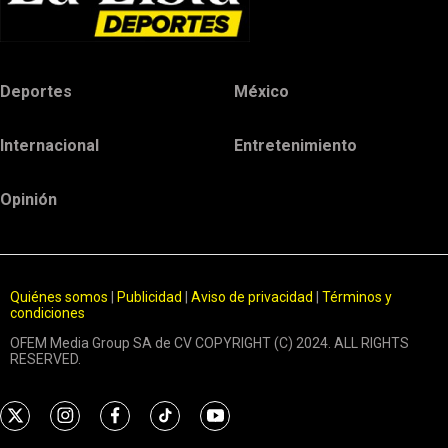
Deportes
México
Internacional
Entretenimiento
Opinión
Quiénes somos
|
Publicidad
|
Aviso de privacidad
|
Términos y
condiciones
OFEM Media Group SA de CV COPYRIGHT (C) 2024. ALL RIGHTS
RESERVED.
t
i
f
t
y
w
n
a
i
o