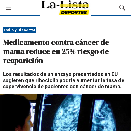
M
M
e
o
n
s
ú
t
Estilo y Bienestar
r
Medicamento contra cáncer de
a
r
mama reduce en 25% riesgo de
B
reaparición
ú
s
q
Los resultados de un ensayo presentados en EU
u
sugieren que ribociclib podría aumentar la tasa de
e
supervivencia de pacientes con cáncer de mama.
d
a