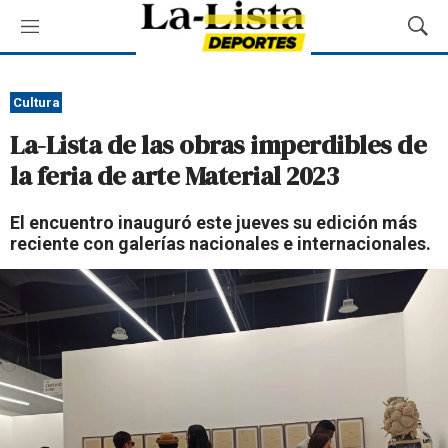
M
M
e
o
n
s
ú
t
Cultura
r
La-Lista de las obras imperdibles de
a
r
la feria de arte Material 2023
B
ú
El encuentro inauguró este jueves su edición más
s
reciente con galerías nacionales e internacionales.
q
u
e
d
a