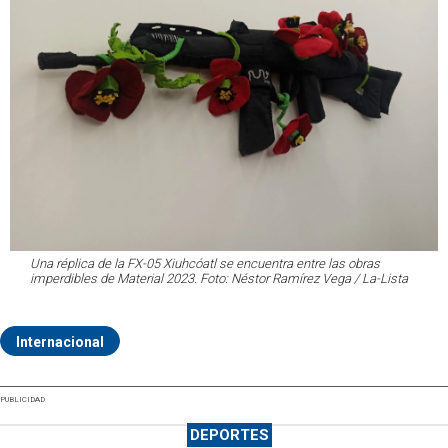
Una réplica de la FX-05 Xiuhcóatl se encuentra entre las obras
imperdibles de Material 2023. Foto: Néstor Ramírez Vega / La-Lista
Internacional
PUBLICIDAD
DEPORTES