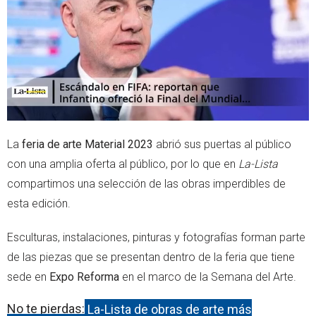
r
p
p
La
feria de arte Material 2023
abrió sus puertas al público
con una amplia oferta al público, por lo que en
La-Lista
compartimos una selección de las obras imperdibles de
esta edición.
Esculturas, instalaciones, pinturas y fotografías forman parte
de las piezas que se presentan dentro de la feria que tiene
sede en
Expo Reforma
en el marco de la Semana del Arte.
No te pierdas:
La-Lista de obras de arte más