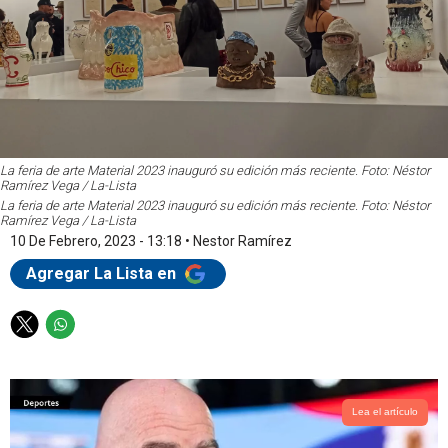
La feria de arte Material 2023 inauguró su edición más reciente. Foto: Néstor
Ramírez Vega / La-Lista
La feria de arte Material 2023 inauguró su edición más reciente. Foto: Néstor
Ramírez Vega / La-Lista
10 De Febrero, 2023 - 13:18
•
Nestor Ramírez
Agregar La Lista en
T
W
w
h
i
a
t
t
t
s
Lea el artículo
e
a