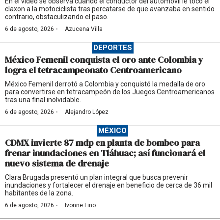
En el video se observa cuando el conductor del automóvil le tocó el
claxon a la motociclista tras percatarse de que avanzaba en sentido
contrario, obstaculizando el paso.
·
6 de agosto, 2026
Azucena Villa
DEPORTES
México Femenil conquista el oro ante Colombia y
logra el tetracampeonato Centroamericano
México Femenil derrotó a Colombia y conquistó la medalla de oro
para convertirse en tetracampeón de los Juegos Centroamericanos
tras una final inolvidable.
·
6 de agosto, 2026
Alejandro López
MÉXICO
CDMX invierte 87 mdp en planta de bombeo para
frenar inundaciones en Tláhuac; así funcionará el
nuevo sistema de drenaje
Clara Brugada presentó un plan integral que busca prevenir
inundaciones y fortalecer el drenaje en beneficio de cerca de 36 mil
habitantes de la zona.
·
6 de agosto, 2026
Ivonne Lino