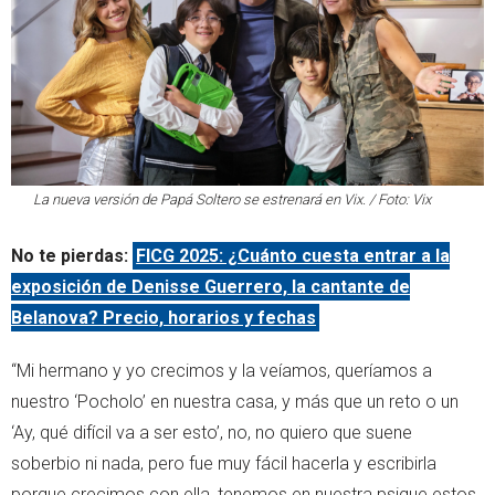
La nueva versión de
Papá Soltero
se estrenará en Vix. / Foto: Vix
No te pierdas:
FICG 2025: ¿Cuánto cuesta entrar a la
exposición de Denisse Guerrero, la cantante de
Belanova? Precio, horarios y fechas
“Mi hermano y yo crecimos y la veíamos, queríamos a
nuestro ‘Pocholo’ en nuestra casa, y más que un reto o un
‘Ay, qué difícil va a ser esto’, no, no quiero que suene
soberbio ni nada, pero fue muy fácil hacerla y escribirla
porque crecimos con ella, tenemos en nuestra psique estos