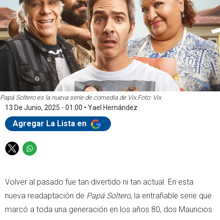
Papá Soltero es la nueva serie de comedia de Vix.
Foto: Vix
13 De Junio, 2025 - 01:00
•
Yael Hernández
Agregar La Lista en
T
W
w
h
i
a
Volver al pasado fue tan divertido ni tan actual. En esta
t
t
t
s
nueva readaptación de
Papá Soltero
, la entrañable serie que
e
a
marcó a toda una generación en los años 80, dos Mauricios
r
p