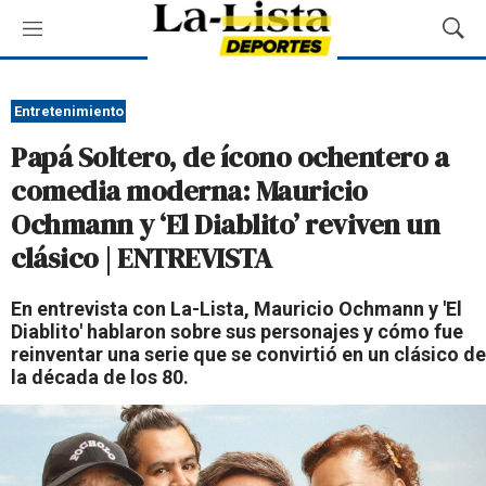
M
M
e
o
n
s
ú
t
Entretenimiento
r
Papá Soltero, de ícono ochentero a
a
r
comedia moderna: Mauricio
B
Ochmann y ‘El Diablito’ reviven un
ú
s
clásico | ENTREVISTA
q
u
En entrevista con La-Lista, Mauricio Ochmann y 'El
e
Diablito' hablaron sobre sus personajes y cómo fue
d
reinventar una serie que se convirtió en un clásico de
a
la década de los 80.