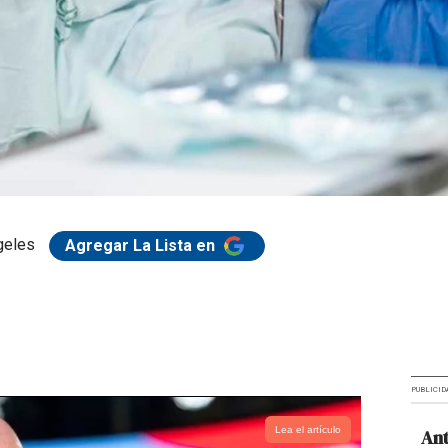
geles
Agregar La Lista en
PUBLICID
Lea el artículo
Ant