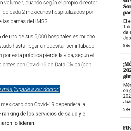
en 
n volumen, cuando según el propio director
Sou
, 1 de cada 2 mexicanos hospitalizados por
par
de las camas del IMSS.
El 
Tolu
de 
da de uno de sus 5,000 hospitales es mucho
Jes
tado hasta llegar a necesitar ser intubado:
5 de
por esta práctica pierde la vida, según el
¡Mé
cientes con Covid-19 de Data Cívica (con
202
gim
Méx
 más ‘jugarle a ser doctor’
en 
202
Jua
un mexicano con Covid-19 dependerá la
5 de
te ranking de los servicios de salud y el
eron lo lideran
:
FIF