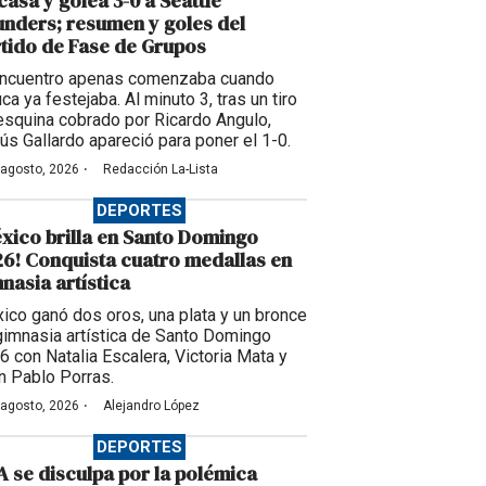
casa y golea 3-0 a Seattle
nders; resumen y goles del
tido de Fase de Grupos
encuentro apenas comenzaba cuando
ca ya festejaba. Al minuto 3, tras un tiro
esquina cobrado por Ricardo Angulo,
ús Gallardo apareció para poner el 1-0.
·
 agosto, 2026
Redacción La-Lista
DEPORTES
xico brilla en Santo Domingo
6! Conquista cuatro medallas en
nasia artística
ico ganó dos oros, una plata y un bronce
gimnasia artística de Santo Domingo
6 con Natalia Escalera, Victoria Mata y
n Pablo Porras.
·
 agosto, 2026
Alejandro López
DEPORTES
A se disculpa por la polémica