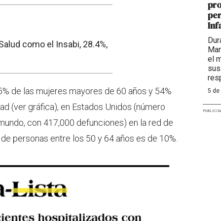
pro
per
Inf
Dur
 Salud como el Insabi, 28.4%,
Mar
el 
sus
res
5.5% de las mujeres mayores de 60 años y 54%
5 de
d (ver gráfica), en Estados Unidos (número
PUBLICID
mundo, con 417,000 defunciones) en la red de
 de personas entre los 50 y 64 años es de 10%.