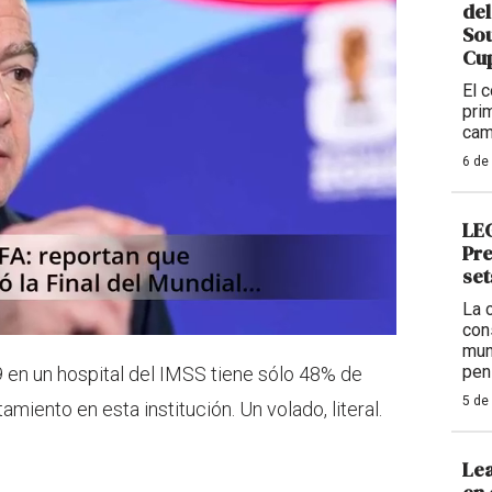
del
So
Cup
El 
pri
cam
6 de
LEG
Pre
set
La 
con
mun
pen
 en un hospital del IMSS tiene sólo 48% de
5 de
tamiento en esta institución. Un volado, literal.
Lea