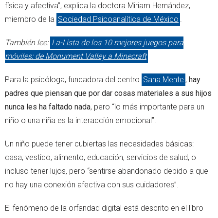
física y afectiva”, explica la doctora Miriam Hernández,
miembro de la
Sociedad Psicoanalítica de México
.
También lee:
La-Lista de los 10 mejores juegos para
móviles: de Monument Valley a Minecraft
Para la psicóloga, fundadora del centro
Sana Mente
,
hay
padres que piensan que por dar cosas materiales a sus hijos
nunca les ha faltado nada
, pero “lo más importante para un
niño o una niña es la interacción emocional”.
Un niño puede tener cubiertas las necesidades básicas:
casa, vestido, alimento, educación, servicios de salud, o
incluso tener lujos, pero “sentirse abandonado debido a que
no hay una conexión afectiva con sus cuidadores”.
El fenómeno de la orfandad digital está descrito en el libro