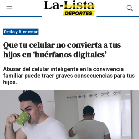
M
M
e
o
n
s
ú
t
Estilo y Bienestar
r
Que tu celular no convierta a tus
a
r
hijos en ‘huérfanos digitales’
B
ú
Abusar del celular inteligente en la convivencia
s
familiar puede traer graves consecuencias para tus
q
hijos.
u
e
d
a