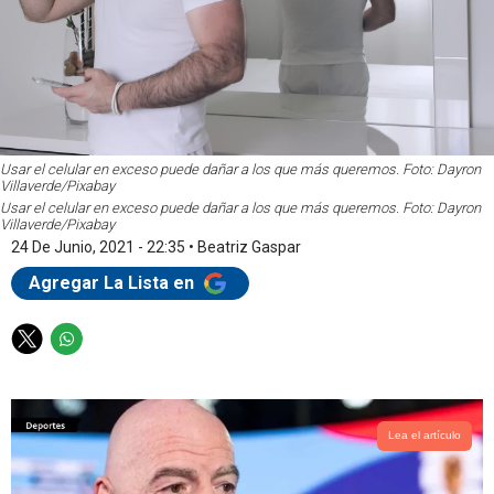
Usar el celular en exceso puede dañar a los que más queremos. Foto: Dayron
Villaverde/Pixabay
Usar el celular en exceso puede dañar a los que más queremos. Foto: Dayron
Villaverde/Pixabay
24 De Junio, 2021 - 22:35
•
Beatriz Gaspar
Agregar La Lista en
T
W
w
h
i
a
t
t
t
s
Lea el artículo
e
a
r
p