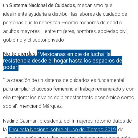
un
Sistema Nacional de Cuidados
, mecanismo que
idealmente ayudaría a distribuir las labores de cuidado de
personas que lo necesitan —como menores de edad o
adultos mayores— entre mujeres, hombres, sociedad civil,
gobierno y el sector privado
No te pierdas:
‘Mexicanas en pie de lucha’, la
resistencia desde el hogar hasta los espacios de
poder
“La creación de un sistema de cuidados es fundamental
para ampliar el
acceso femenino al trabajo remunerado
y con
ello mejorar los niveles de bienestar tanto económico como
social”, mencionó Márquez.
Nadine Gasman, presidenta del Inmujeres, retomó datos de
la
Encuesta Nacional sobre el Uso del Tiempo 2019
del