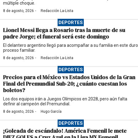
múltiple choque.
·
8 de agosto, 2026
Redacción La-Lista
DEPORTES
Lionel Messi llega a Rosario tras la muerte de su
padre Jorge; el funeral será este domingo
El delantero argentino llegó para acompañar a su familia en este duro
proceso familiar.
·
8 de agosto, 2026
Redacción La-Lista
DEPORTES
Precios para el México vs Estados Unidos de la Gran
Final del Premundial Sub-20; ¿cuánto cuestan los
boletos?
Los dos equipos irán a Juegos Olímpicos en 2028, pero aún falta
definir al campeón del Premundial.
·
8 de agosto, 2026
Hugo García
DEPORTES
¡Goleada de escándalo! América Femenil le mete
DIEZ GOLES a Cruz Azul en la Liga MX Femenil