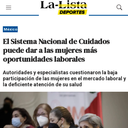
M
M
e
o
n
s
ú
t
México
r
El Sistema Nacional de Cuidados
a
r
puede dar a las mujeres más
B
oportunidades laborales
ú
s
q
Autoridades y especialistas cuestionaron la baja
u
participación de las mujeres en el mercado laboral y
e
la deficiente atención de su salud
d
a