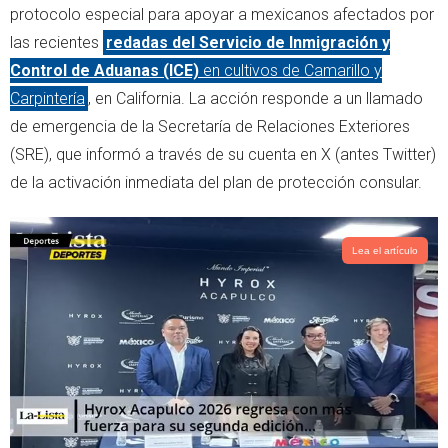
t
s
protocolo especial para apoyar a mexicanos afectados por
e
a
las recientes
redadas del Servicio de Inmigración y
r
p
Control de Aduanas (ICE)
en cultivos de Camarillo y
p
Carpintería
, en California. La acción responde a un llamado
de emergencia de la Secretaría de Relaciones Exteriores
(SRE), que informó a través de su cuenta en X (antes Twitter)
de la activación inmediata del plan de protección consular.
Lea el artículo