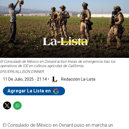
El Consulado de México en Oxnard activó líneas de emergencia tras los
operativos de ICE en cultivos agrícolas de California.
EFE/EPA/ALLISON DINNER
11 De Julio, 2025 - 21:14
•
Redacción La-Lista
Agregar La Lista en
T
W
w
h
i
a
El Consulado de México en Oxnard puso en marcha un
t
t