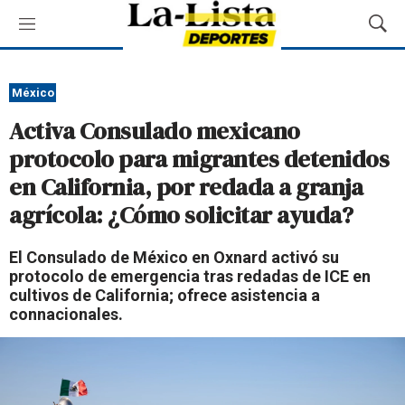
M
M
e
o
n
s
ú
t
México
r
Activa Consulado mexicano
a
r
protocolo para migrantes detenidos
B
en California, por redada a granja
ú
s
agrícola: ¿Cómo solicitar ayuda?
q
u
El Consulado de México en Oxnard activó su
e
protocolo de emergencia tras redadas de ICE en
d
cultivos de California; ofrece asistencia a
a
connacionales.