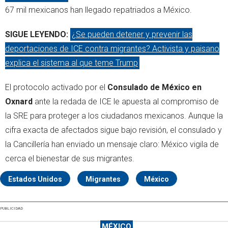
67 mil mexicanos han llegado repatriados a México.
SIGUE LEYENDO:
¿Se pueden detener y prevenir las
deportaciones de ICE contra migrantes? Activista y paisano
explica el sistema al que teme Trump
El protocolo activado por el
Consulado de México en
Oxnard
ante la redada de ICE le apuesta al compromiso de
la SRE para proteger a los ciudadanos mexicanos. Aunque la
cifra exacta de afectados sigue bajo revisión, el consulado y
la Cancillería han enviado un mensaje claro: México vigila de
cerca el bienestar de sus migrantes.
Estados Unidos
Migrantes
México
PUBLICIDAD
MÉXICO