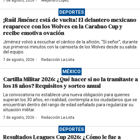
·
7 de agosto, 2026
Alejandro López
DEPORTES
¡Raúl Jiménez está de vuelta! El delantero mexicano
reaparece con los Wolves en la Carabao Cup y
recibe emotiva ovación
Jiménez volvió a escuchar el cántico de la afición, “Sí señor”, durante
sus primeros minutos con la camiseta de los Wolves desde su salida
del equipo.
·
7 de agosto, 2026
Redacción La-Lista
MÉXICO
Cartilla Militar 2026: ¿Qué hacer si no la tramitaste a
los 18 años? Requisitos y sorteo anual
La convocatoria no establece una nueva obligación para quienes
superan los 30 años, en realidad, contempla a los ciudadanos que se
encuentran dentro del rango de edad señalado para regularizar su
situación militar.
·
7 de agosto, 2026
Redacción La-Lista
DEPORTES
Resultados Leagues Cup 2026: ¿Cómo le fue a