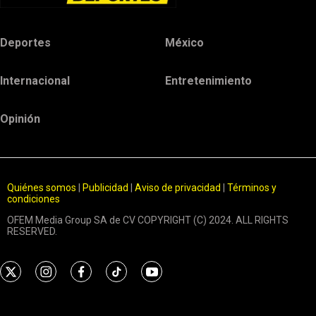
Deportes
México
Internacional
Entretenimiento
Opinión
Quiénes somos
|
Publicidad
|
Aviso de privacidad
|
Términos y
condiciones
OFEM Media Group SA de CV COPYRIGHT (C) 2024. ALL RIGHTS
RESERVED.
t
i
f
t
y
w
n
a
i
o
i
s
c
k
u