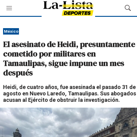
M
M
e
o
n
s
ú
t
México
r
El asesinato de Heidi, presuntamente
a
r
cometido por militares en
B
Tamaulipas, sigue impune un mes
ú
s
después
q
u
Heidi, de cuatro años, fue asesinada el pasado 31 de
e
agosto en Nuevo Laredo, Tamaulipas. Sus abogados
d
acusan al Ejército de obstruir la investigación.
a