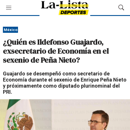
M
M
e
o
n
s
ú
t
México
r
¿Quién es Ildefonso Guajardo,
a
r
exsecretario de Economía en el
B
sexenio de Peña Nieto?
ú
s
q
Guajardo se desempeñó como secretario de
u
Economía durante el sexenio de Enrique Peña Nieto
e
y próximamente como diputado plurinominal del
d
PRI.
a