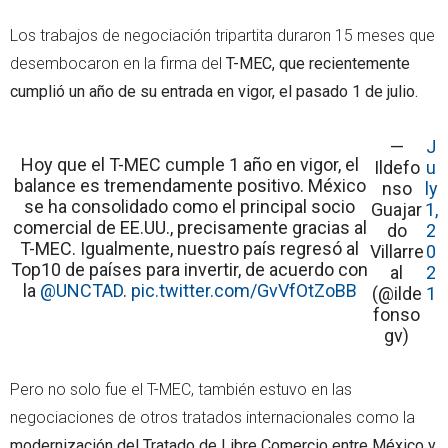
Los trabajos de negociación tripartita duraron 15 meses que
desembocaron en la firma del
T-MEC, que recientemente
cumplió un año de su entrada en vigor, el pasado 1 de julio.
—
J
Hoy que el T-MEC cumple 1 año en vigor, el
Ildefo
u
balance es tremendamente positivo. México
nso
ly
se ha consolidado como el principal socio
Guajar
1,
comercial de EE.UU., precisamente gracias al
do
2
T-MEC. Igualmente, nuestro país regresó al
Villarre
0
Top10 de países para invertir, de acuerdo con
al
2
la
@UNCTAD
.
pic.twitter.com/GvVfOtZoBB
(@ilde
1
fonso
gv)
Pero no solo fue el T-MEC, también estuvo en las
negociaciones de otros tratados internacionales como la
modernización del Tratado de Libre Comercio entre México y