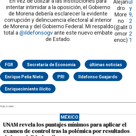
En vez de utilizar a las instituciones para
Alejan
ul
intentar intimidar a la oposición, el Gobierno
dro
y
de Morena debería esclarecer la evidente
More
9,
corrupción y delincuencia electoral al interior
no
2
de Morena y del Gobierno Federal. Mi respaldo
(@alit
0
total a
@ildefonsogv
ante este nuevo embate
omor
2
de Estado.
enoc)
1
FGR
Secretaría de Economía
últimas noticias
Enrique Peña Nieto
PRI
Ildefonso Guajardo
Enriquecimiento ilícito
PUBLICIDAD
MÉXICO
UNAM revela los puntajes mínimos para aplicar el
examen de control tras la polémica por resultados