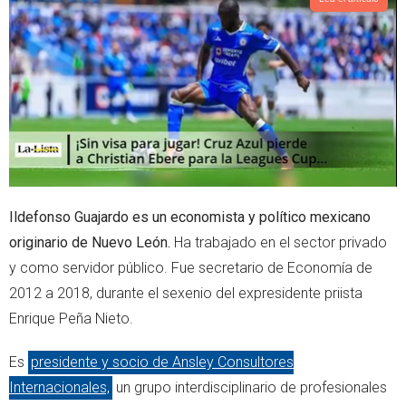
t
s
e
a
r
p
p
Ildefonso Guajardo es un economista y político mexicano
originario de Nuevo León.
Ha trabajado en el sector privado
y como servidor público. Fue secretario de Economía de
2012 a 2018, durante el sexenio del expresidente priista
Enrique Peña Nieto.
Es
presidente y socio de Ansley Consultores
Internacionales,
un grupo interdisciplinario de profesionales