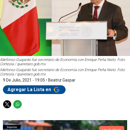
Ildefonso Guajardo fue secretario de Economía con Enrique Peña Nieto. Foto:
Cortesía / queretaro.gob.mx
Ildefonso Guajardo fue secretario de Economía con Enrique Peña Nieto. Foto:
Cortesía / queretaro.gob.mx
9 De Julio, 2021 - 19:05
•
Beatriz Gaspar
Agregar La Lista en
T
W
w
h
i
a
t
t
Lea el artículo