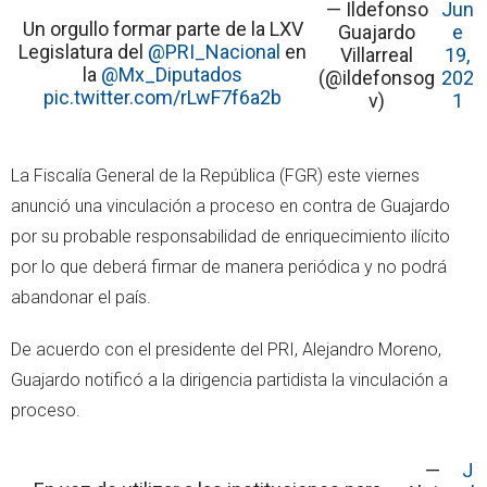
— Ildefonso
Jun
Un orgullo formar parte de la LXV
Guajardo
e
Legislatura del
@PRI_Nacional
en
Villarreal
19,
la
@Mx_Diputados
(@ildefonsog
202
pic.twitter.com/rLwF7f6a2b
v)
1
La Fiscalía General de la República (FGR) este viernes
anunció una vinculación a proceso en contra de Guajardo
por su probable responsabilidad de enriquecimiento ilícito
por lo que deberá firmar de manera periódica y no podrá
abandonar el país.
De acuerdo con el presidente del PRI, Alejandro Moreno,
Guajardo notificó a la dirigencia partidista la vinculación a
proceso.
—
J