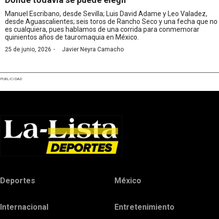
Manuel Escribano, desde Sevilla; Luis David Adame y Leo Valadez,
desde Aguascalientes; seis toros de Rancho Seco y una fecha que no
es cualquiera, pues hablamos de una corrida para conmemorar
quinientos años de tauromaquia en México.
·
25 de junio, 2026
Javier Neyra Camacho
PUBLICIDAD
Deportes
México
Internacional
Entretenimiento