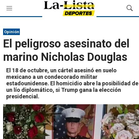
M
M
e
o
n
s
ú
t
Opinión
r
El peligroso asesinato del
a
r
marino Nicholas Douglas
B
ú
s
El 18 de octubre, un cártel asesinó en suelo
q
mexicano a un condecorado militar
u
estadounidense. El homicidio abre la posibilidad de
e
un lío diplomático, si Trump gana la elección
d
presidencial.
a