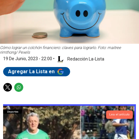
Cómo lograr un colchón financiero: claves para lograrlo. Foto: maitree
rimthong/ Pexels
19 De Junio, 2023 - 22:00
•
Redacción La-Lista
Agregar La Lista en
T
W
w
h
i
a
t
t
t
s
Lea el artículo
e
a
r
p
p