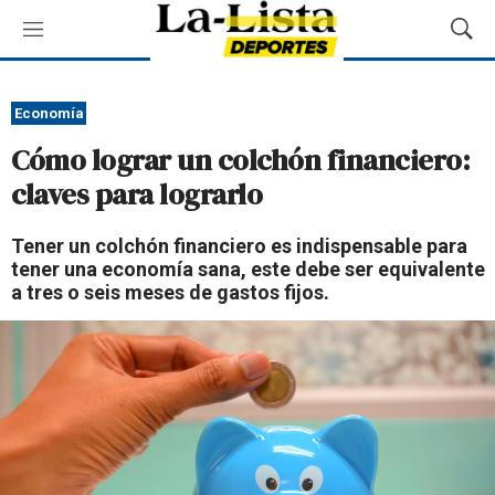
M
M
e
o
n
s
ú
t
Economía
r
Cómo lograr un colchón financiero:
a
r
claves para lograrlo
B
ú
Tener un colchón financiero es indispensable para
s
tener una economía sana, este debe ser equivalente
q
a tres o seis meses de gastos fijos.
u
e
d
a