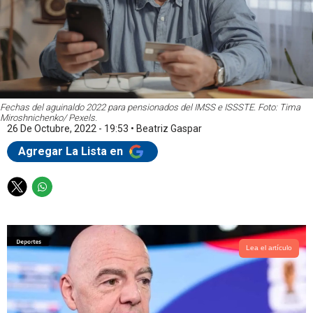
Fechas del aguinaldo 2022 para pensionados del IMSS e ISSSTE. Foto: Tima
Miroshnichenko/ Pexels.
26 De Octubre, 2022 - 19:53
•
Beatriz Gaspar
Agregar La Lista en
T
W
w
h
i
a
t
t
t
s
Lea el artículo
e
a
r
p
p