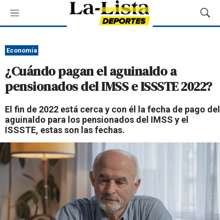
M
M
e
o
n
s
ú
t
Economía
r
¿Cuándo pagan el aguinaldo a
a
r
pensionados del IMSS e ISSSTE 2022?
B
ú
El fin de 2022 está cerca y con él la fecha de pago del
s
aguinaldo para los pensionados del IMSS y el
q
ISSSTE, estas son las fechas.
u
e
d
a