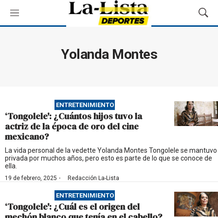
M
M
e
o
n
s
ú
t
Yolanda Montes
r
a
r
B
ú
ENTRETENIMIENTO
s
‘Tongolele': ¿Cuántos hijos tuvo la
q
actriz de la época de oro del cine
u
mexicano?
e
d
La vida personal de la vedette Yolanda Montes Tongolele se mantuvo
privada por muchos años, pero esto es parte de lo que se conoce de
a
ella.
·
19 de febrero, 2025
Redacción La-Lista
ENTRETENIMIENTO
‘Tongolele': ¿Cuál es el origen del
mechón blanco que tenía en el cabello?