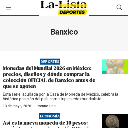
M
M
e
o
n
s
ú
t
Banxico
r
a
r
B
ú
DEPORTES
s
Monedas del Mundial 2026 en México:
q
precios, diseños y dónde comprar la
u
colección OFICIAL de Banxico antes de
e
que se agoten
d
a
Esta serie, acuñada por la Casa de Moneda de México, celebra la
histórica posición del país como triple sede mundialista.
·
13 de mayo, 2026
Ivonne Lino
ECONOMÍA
Así es la nueva moneda de 10 pesos: