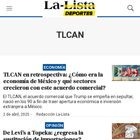
M
M
e
o
n
s
ú
t
TLCAN
r
a
r
B
ú
ECONOMÍA
s
TLCAN en retrospectiva: ¿Cómo era la
q
economía de México y qué sectores
u
crecieron con este acuerdo comercial?
e
d
El TLCAN, el acuerdo comercial que Trump se empeña en sepultar,
nació en los 90 a fin de traer apertura económica e inversión
a
extranjera a México.
·
2 de abril, 2025
Redacción La-Lista
OPINIÓN
De Levi’s a Topeka: ¿regresa la
sustitución de importaciones?