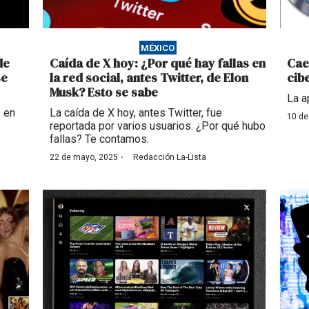
MÉXICO
de
Caída de X hoy: ¿Por qué hay fallas en
Cae
se
la red social, antes Twitter, de Elon
cib
Musk? Esto se sabe
La a
s en
La caída de X hoy, antes Twitter, fue
10 de
reportada por varios usuarios. ¿Por qué hubo
fallas? Te contamos.
·
22 de mayo, 2025
Redacción La-Lista