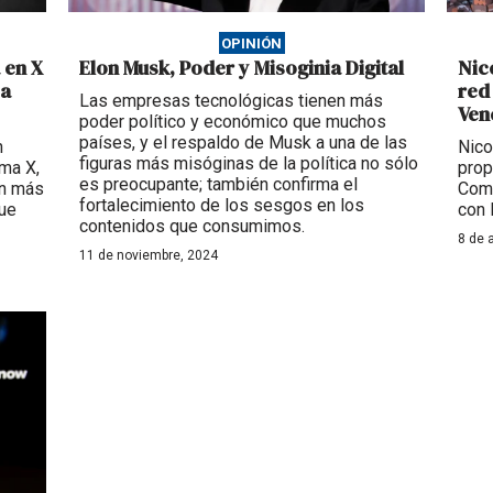
OPINIÓN
 en X
Elon Musk, Poder y Misoginia Digital
Nic
sa
red
Las empresas tecnológicas tienen más
Ven
poder político y económico que muchos
países, y el respaldo de Musk a una de las
n
Nico
figuras más misóginas de la política no sólo
rma X,
prop
es preocupante; también confirma el
an más
Comi
fortalecimiento de los sesgos en los
que
con 
contenidos que consumimos.
8 de 
11 de noviembre, 2024