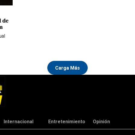
l de
m
ual
Carga Más
Internacional
Entretenimiento
Opinión