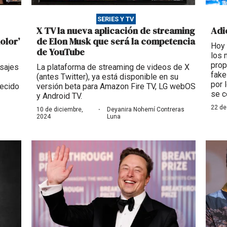
SERIES Y TV
X TV la nueva aplicación de streaming
Adi
olor’
de Elon Musk que será la competencia
Hoy 
de YouTube
los 
prop
sajes
La plataforma de streaming de videos de X
fake
(antes Twitter), ya está disponible en su
por 
recido
versión beta para Amazon Fire TV, LG webOS
se c
y Android TV.
22 de
·
10 de diciembre,
Deyanira Nohemí Contreras
2024
Luna