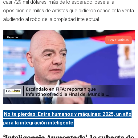
casi 729 mil dólares, más de lo esperado, pese a la
r
p
oposición de miles de artistas que pidieron cancelar la venta
p
aludiendo al robo de la propiedad intelectual.
Lea el artículo
No te pierdas: Entre humanos y máquinas: 2025, un año
para la integración inteligente