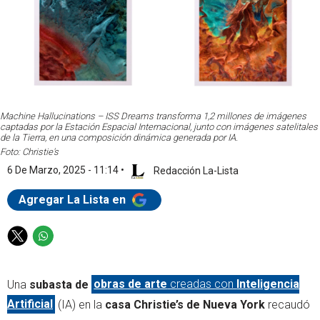
Machine Hallucinations – ISS Dreams transforma 1,2 millones de imágenes
captadas por la Estación Espacial Internacional, junto con imágenes satelitales
de la Tierra, en una composición dinámica generada por IA.
Foto: Christie's
6 De Marzo, 2025 - 11:14
•
Redacción La-Lista
Agregar La Lista en
T
W
w
h
i
a
Una
subasta de
obras de arte
creadas con
Inteligencia
t
t
t
s
Artificial
(IA) en la
casa Christie’s de Nueva York
recaudó
e
a