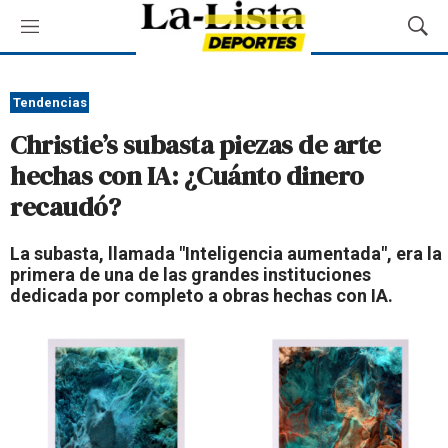
M
M
e
o
n
s
ú
t
Tendencias
r
Christie’s subasta piezas de arte
a
r
hechas con IA: ¿Cuánto dinero
B
recaudó?
ú
s
q
La subasta, llamada "Inteligencia aumentada", era la
u
primera de una de las grandes instituciones
e
dedicada por completo a obras hechas con IA.
d
a