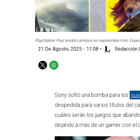
PlayStation Plus tendrá cambios en septiembre.
Foto: Espec
21 De Agosto, 2025 - 11:08
•
Redacción 
T
W
w
h
i
a
t
t
t
s
Sony soltó una bomba para los
sus
e
a
despedida para varios títulos del 
r
p
p
cuáles serán los juegos que abando
dejando a más de un gamer con el 