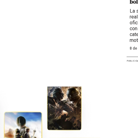
bol
La 
rea
ofi
con
cat
mot
8 de
PUBLICID