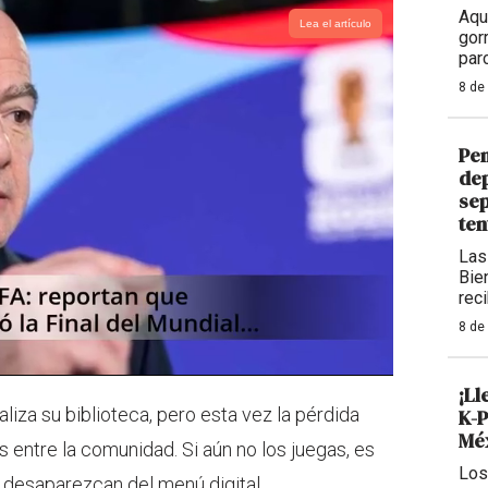
Aqu
Lea el artículo
gor
par
8 de
Pen
dep
sep
ten
Las
Bie
rec
8 de
¡Ll
iza su biblioteca, pero esta vez la pérdida
K-P
Méx
os entre la comunidad. Si aún no los juegas, es
Los
desaparezcan del menú digital.