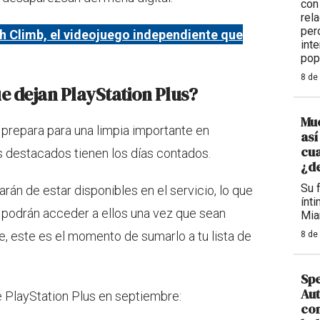
con
rel
per
ch Climb, el videojuego independiente que
int
pop
8 de
ue dejan PlayStation Plus?
Mue
prepara para una limpia importante en
así
cua
s destacados tienen los días contados.
¿d
Su 
án de estar disponibles en el servicio, lo que
ínt
o podrán acceder a ellos una vez que sean
Mia
te, este es el momento de sumarlo a tu lista de
8 de
Sp
Aut
e PlayStation Plus en septiembre:
con