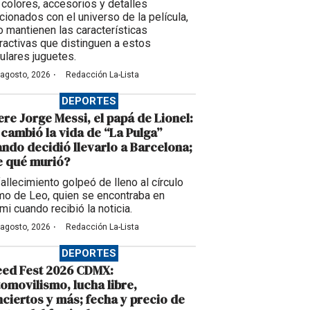
 colores, accesorios y detalles
acionados con el universo de la película,
o mantienen las características
eractivas que distinguen a estos
ulares juguetes.
·
 agosto, 2026
Redacción La-Lista
DEPORTES
re Jorge Messi, el papá de Lionel:
 cambió la vida de “La Pulga”
ndo decidió llevarlo a Barcelona;
e qué murió?
fallecimiento golpeó de lleno al círculo
imo de Leo, quien se encontraba en
mi cuando recibió la noticia.
·
 agosto, 2026
Redacción La-Lista
DEPORTES
eed Fest 2026 CDMX:
omovilismo, lucha libre,
ciertos y más; fecha y precio de