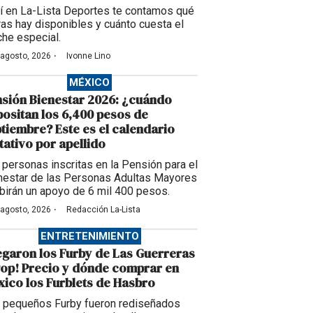
í en La-Lista Deportes te contamos qué
ras hay disponibles y cuánto cuesta el
che especial.
·
 agosto, 2026
Ivonne Lino
MÉXICO
sión Bienestar 2026: ¿cuándo
ositan los 6,400 pesos de
tiembre? Este es el calendario
tativo por apellido
 personas inscritas en la Pensión para el
nestar de las Personas Adultas Mayores
ibirán un apoyo de 6 mil 400 pesos.
·
 agosto, 2026
Redacción La-Lista
ENTRETENIMIENTO
egaron los Furby de Las Guerreras
op! Precio y dónde comprar en
ico los Furblets de Hasbro
 pequeños Furby fueron rediseñados