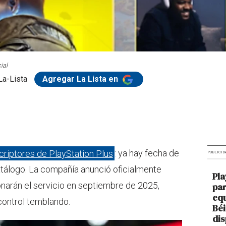
ial
La-Lista
Agregar La Lista en
criptores de PlayStation Plus
: ya hay fecha de
PUBLICID
catálogo. La compañía anunció oficialmente
Pla
narán el servicio en septiembre de 2025,
par
equ
control temblando.
Béi
dis