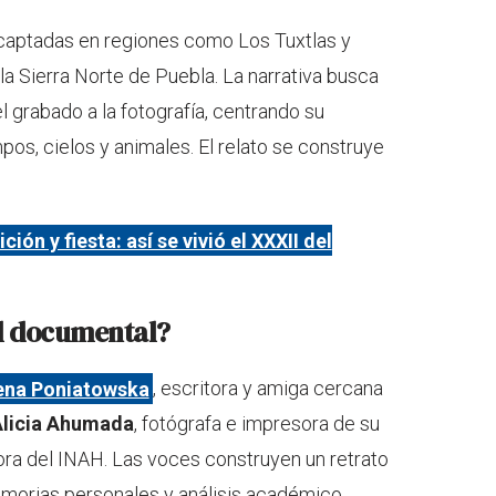
captadas en regiones como Los Tuxtlas y
la Sierra Norte de Puebla. La narrativa busca
el grabado a la fotografía, centrando su
os, cielos y animales. El relato se construye
ción y fiesta: así se vivió el XXXII del
el documental?
lena Poniatowska
, escritora y amiga cercana
Alicia Ahumada
, fotógrafa e impresora de su
dora del INAH. Las voces construyen un retrato
morias personales y análisis académico.