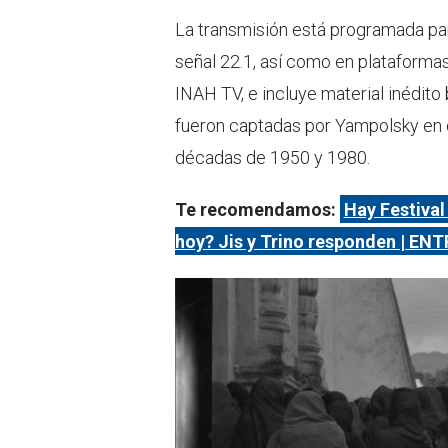
La transmisión está programada para
señal 22.1, así como en plataformas
INAH TV, e incluye material inédito
fueron captadas por Yampolsky en 
décadas de 1950 y 1980.
Te recomendamos:
Hay Festival
hoy? Jis y Trino responden | EN