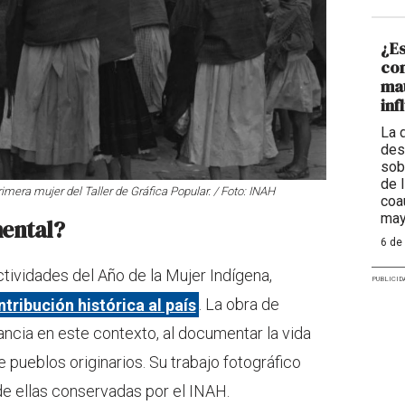
¿Es
con
mat
inf
La 
des
sob
de 
mera mujer del Taller de Gráfica Popular. / Foto: INAH
coa
may
mental?
6 de
tividades del Año de la Mujer Indígena,
PUBLICID
ribución histórica al país
. La obra de
ncia en este contexto, al documentar la vida
de pueblos originarios. Su trabajo fotográfico
de ellas conservadas por el INAH.