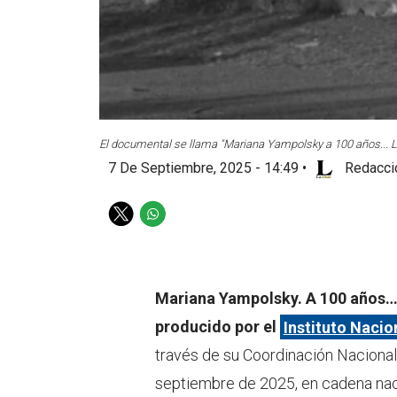
El documental se llama "Mariana Yampolsky a 100 años... L
7 De Septiembre, 2025 - 14:49
•
Redacci
T
W
w
h
i
a
t
t
t
s
Mariana Yampolsky. A 100 años
e
a
producido por el
Instituto Nacio
r
p
p
través de su Coordinación Nacional
septiembre de 2025, en cadena nac