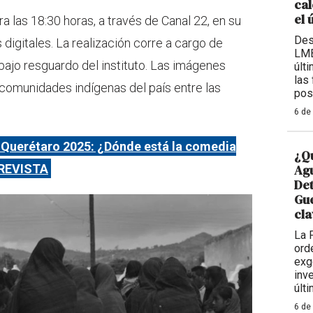
cal
el 
 las 18:30 horas, a través de Canal 22, en su
Des
 digitales. La realización corre a cargo de
LMB
 bajo resguardo del instituto. Las imágenes
últ
las
comunidades indígenas del país entre las
pos
6 de
 Querétaro 2025: ¿Dónde está la comedia
¿Qu
TREVISTA
Agu
De
Gue
cla
La 
ord
exg
inv
últ
6 de