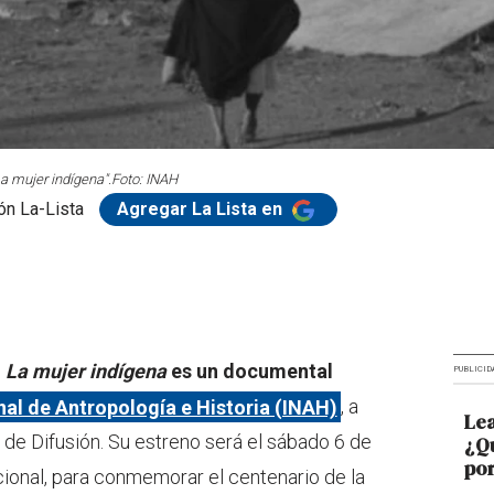
a mujer indígena".
Foto: INAH
ón La-Lista
Agregar La Lista en
…
La mujer indígena
es un documental
PUBLICID
nal de Antropología e Historia (INAH)
, a
Lea
 de Difusión. Su estreno será el sábado 6 de
¿Qu
por
ional, para conmemorar el centenario de la