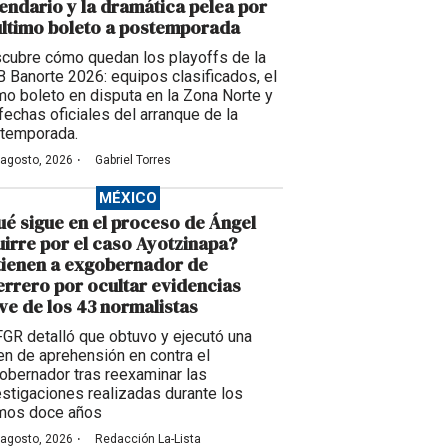
endario y la dramática pelea por
último boleto a postemporada
cubre cómo quedan los playoffs de la
 Banorte 2026: equipos clasificados, el
imo boleto en disputa en la Zona Norte y
 fechas oficiales del arranque de la
temporada.
·
 agosto, 2026
Gabriel Torres
MÉXICO
é sigue en el proceso de Ángel
irre por el caso Ayotzinapa?
tienen a exgobernador de
rrero por ocultar evidencias
ve de los 43 normalistas
FGR detalló que obtuvo y ejecutó una
en de aprehensión en contra el
obernador tras reexaminar las
estigaciones realizadas durante los
imos doce años
·
 agosto, 2026
Redacción La-Lista