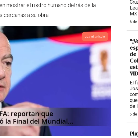
Cru
en mostrar el rostro humano detrás de la
Lea
MX 
s cercanas a su obra.
6 de
Lea el artículo
"¡V
esp
de 
Col
est
VI
El 
Jos
com
que
de 
6 de
Pla