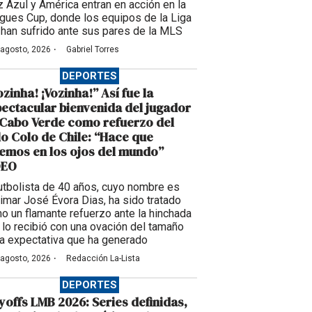
z Azul y América entran en acción en la
gues Cup, donde los equipos de la Liga
han sufrido ante sus pares de la MLS
·
 agosto, 2026
Gabriel Torres
DEPORTES
ozinha! ¡Vozinha!” Así fue la
ectacular bienvenida del jugador
Cabo Verde como refuerzo del
o Colo de Chile: “Hace que
emos en los ojos del mundo”
DEO
futbolista de 40 años, cuyo nombre es
imar José Évora Dias, ha sido tratado
o un flamante refuerzo ante la hinchada
 lo recibió con una ovación del tamaño
la expectativa que ha generado
·
 agosto, 2026
Redacción La-Lista
DEPORTES
yoffs LMB 2026: Series definidas,