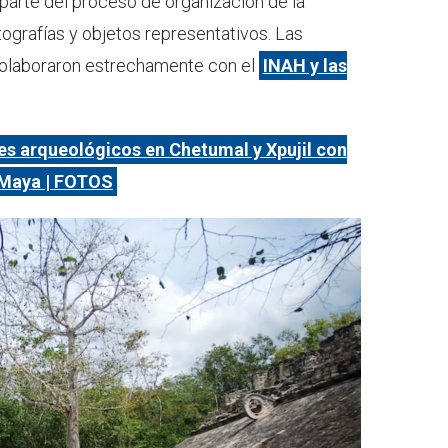
arte del proceso de organización de la
ografías y objetos representativos. Las
colaboraron estrechamente con el
INAH y las
s arqueológicos en Chetumal y Xpujil con
 Maya | FOTOS