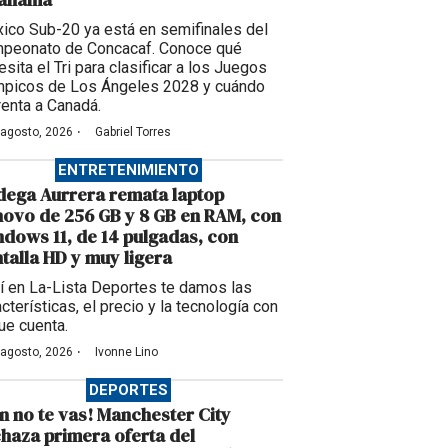
ico Sub-20 ya está en semifinales del
peonato de Concacaf. Conoce qué
sita el Tri para clasificar a los Juegos
mpicos de Los Ángeles 2028 y cuándo
renta a Canadá.
·
 agosto, 2026
Gabriel Torres
ENTRETENIMIENTO
ega Aurrera remata laptop
ovo de 256 GB y 8 GB en RAM, con
dows 11, de 14 pulgadas, con
talla HD y muy ligera
í en La-Lista Deportes te damos las
cterísticas, el precio y la tecnología con
que cuenta.
·
 agosto, 2026
Ivonne Lino
DEPORTES
n no te vas! Manchester City
haza primera oferta del