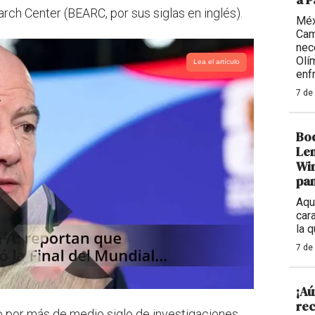
ch Center (BEARC, por sus siglas en inglés).
Méx
Cam
nece
Olí
Lea el artículo
enf
7 de
Bod
Len
Win
pan
Aqu
cara
la 
7 de
¡Aú
rec
o por más de medio siglo de investigaciones