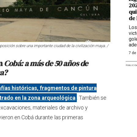
202
qui
de
Los
vic
gol
ade
sición sobre una importante ciudad de la civilización maya. /
7 de
ón
Cobá: a más de 50 años de
PUBLICID
ca?
fías históricas, fragmentos de pintura
trado en la zona arqueológica
. También se
excavaciones, materiales de archivo y
vieron en Cobá durante las primeras