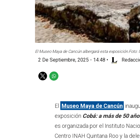
El Museo Maya de Cancún albergará esta exposición.
Foto: 
2 De Septiembre, 2025 - 14:48
•
Redacci
T
W
w
h
i
a
t
t
t
s
El
Museo Maya de Cancún
inaugu
e
a
exposición
Cobá: a más de 50 año
r
p
p
es organizada por el Instituto Nacio
Centro INAH Quintana Roo y la dele