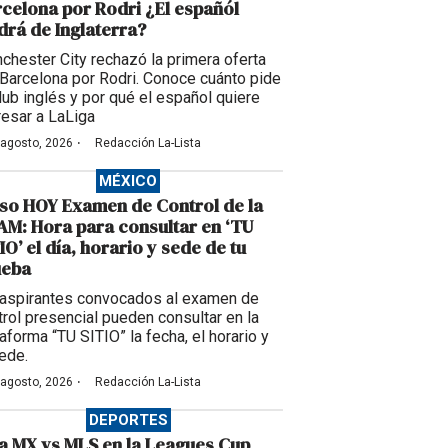
celona por Rodri ¿El españól
drá de Inglaterra?
chester City rechazó la primera oferta
 Barcelona por Rodri. Conoce cuánto pide
club inglés y por qué el español quiere
resar a LaLiga
·
 agosto, 2026
Redacción La-Lista
MÉXICO
so HOY Examen de Control de la
M: Hora para consultar en ‘TU
IO’ el día, horario y sede de tu
ueba
 aspirantes convocados al examen de
trol presencial pueden consultar en la
aforma “TU SITIO” la fecha, el horario y
sede.
·
 agosto, 2026
Redacción La-Lista
DEPORTES
a MX vs MLS en la Leagues Cup