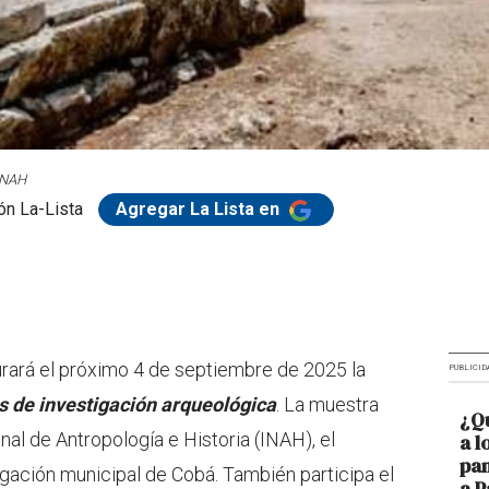
INAH
ón La-Lista
Agregar La Lista en
rará el próximo 4 de septiembre de 2025 la
PUBLICID
s de investigación arqueológica
. La muestra
¿Qu
nal de Antropología e Historia (INAH), el
a l
pan
gación municipal de Cobá. También participa el
a 