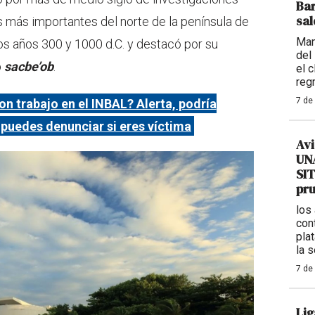
Bar
sal
 más importantes del norte de la península de
Man
os años 300 y 1000 d.C. y destacó por su
del
o
sacbe’ob
.
el 
reg
7 de
on trabajo en el INBAL? Alerta, podría
í puedes denunciar si eres víctima
Avi
UNA
SIT
pr
los
con
plat
la 
7 de
Lig