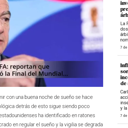
inv
pre
árb
La 
dos
árb
nom
7 de
Inf
sor
inc
de 
Carl
ir con una buena noche de sueño se hace
acc
ins
biológica detrás de esto sigue siendo poco
y la
 estadounidenses ha identificado en ratones
7 de
rado en regular el sueño y la vigilia se degrada