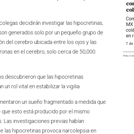
com
col
Com
colegas decidirán investigar las hipocretinas,
MX 
col
 son generados solo por un pequeño grupo de
en 
ón del cerebro ubicada entre los ojos y las
7 de
ronas en el cerebro, solo cerca de 50,000
PUBLICID
os descubrieron que las hipocretinas
 rol vital en estabilizar la vigilia.
mentaron un sueño fragmentado a medida que
de que esto está producido por el mismo
 Las investigaciones previas habían
 las hipocretinas provoca narcolepsia en