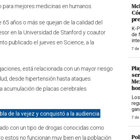
McD
no para mejores medicinas en humanos.
Cóm
pre
e 65 años o más se quejan de la calidad del
K-P
esor en la Universidad de Stanford y coautor
de 
int
to publicado el jueves en Science, a la
7 de
Pla
igaciones, está relacionada con un mayor riesgo
ser
alud, desde hipertensión hasta ataques
Mex
hor
na acumulación de placas cerebrales
Los
reg
gan
bla de la vejez y conquistó a la audiencia
7 de
tado con un tipo de drogas conocidas como
Pol
ero estos no funcionan muy bien en la población