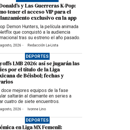
onald’s y Las Guerreras K-Pop:
o tener el acceso VIP para el
lanzamiento exclusivo en la app
op Demon Hunters, la película animada
Netflix que conquistó a la audiencia
ernacional tras su estreno el año pasado.
·
 agosto, 2026
Redacción La-Lista
DEPORTES
yoffs LMB 2026: así se jugarán las
ies por el título de la Liga
icana de Béisbol; fechas y
arios
 doce mejores equipos de la fase
ular saltarán al diamante en series a
ar cuatro de siete encuentros.
·
 agosto, 2026
Ivonne Lino
DEPORTES
émica en Liga MX Femenil: