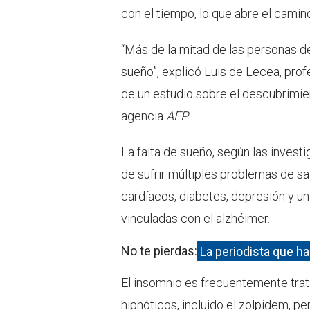
con el tiempo, lo que abre el cami
“Más de la mitad de las personas d
sueño”, explicó Luis de Lecea, prof
de un estudio sobre el descubrimien
agencia
AFP
.
La falta de sueño, según las invest
de sufrir múltiples problemas de s
cardíacos, diabetes, depresión y u
vinculadas con el alzhéimer.
No te pierdas:
La periodista que ha
El insomnio es frecuentemente tra
hipnóticos, incluido el zolpidem, p