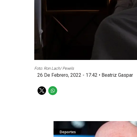
Foto: Ron Lach/ Pexels
26 De Febrero, 2022 - 17:42
•
Beatriz Gaspar
T
W
w
h
i
a
t
t
t
s
e
a
r
p