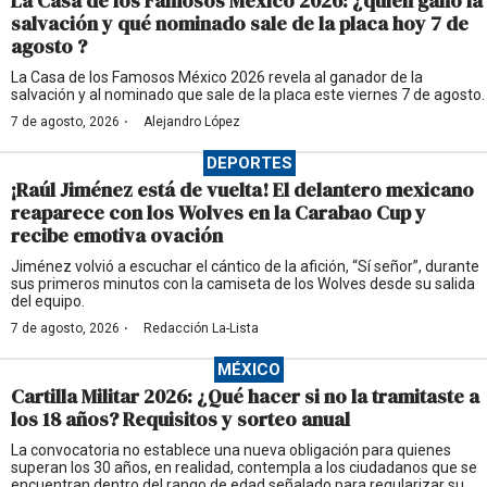
La Casa de los Famosos México 2026: ¿quién ganó la
salvación y qué nominado sale de la placa hoy 7 de
agosto ?
La Casa de los Famosos México 2026 revela al ganador de la
salvación y al nominado que sale de la placa este viernes 7 de agosto.
·
7 de agosto, 2026
Alejandro López
DEPORTES
¡Raúl Jiménez está de vuelta! El delantero mexicano
reaparece con los Wolves en la Carabao Cup y
recibe emotiva ovación
Jiménez volvió a escuchar el cántico de la afición, “Sí señor”, durante
sus primeros minutos con la camiseta de los Wolves desde su salida
del equipo.
·
7 de agosto, 2026
Redacción La-Lista
MÉXICO
Cartilla Militar 2026: ¿Qué hacer si no la tramitaste a
los 18 años? Requisitos y sorteo anual
La convocatoria no establece una nueva obligación para quienes
superan los 30 años, en realidad, contempla a los ciudadanos que se
encuentran dentro del rango de edad señalado para regularizar su