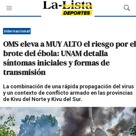
M
M
e
o
n
s
ú
t
Internacional
r
OMS eleva a MUY ALTO el riesgo por el
a
r
brote del ébola: UNAM detalla
B
síntomas iniciales y formas de
ú
s
transmisión
q
u
La combinación de una rápida propagación del virus
e
y un contexto de conflicto armado en las provincias
d
de Kivu del Norte y Kivu del Sur.
a