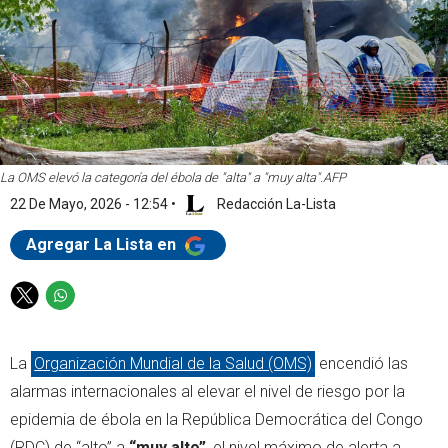
La OMS elevó la categoría del ébola de "alta" a "muy alta".
AFP
22 De Mayo, 2026 - 12:54
•
Redacción La-Lista
Agregar La Lista en
T
W
w
h
i
a
La
Organización Mundial de la Salud (OMS)
encendió las
t
t
t
s
alarmas internacionales al elevar el nivel de riesgo por la
e
a
epidemia de ébola en la República Democrática del Congo
r
p
(RDC) de “alto” a
“muy alto”
, el nivel máximo de alerta a