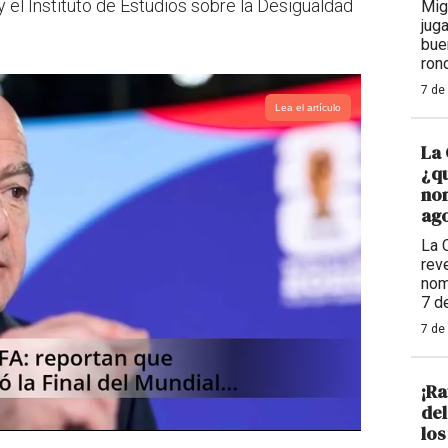
 el Instituto de Estudios sobre la Desigualdad
Mig
jug
bue
ron
7 de
Lea el artículo
La 
¿qu
nom
ago
La 
reve
nom
7 d
7 de
¡Ra
de
los