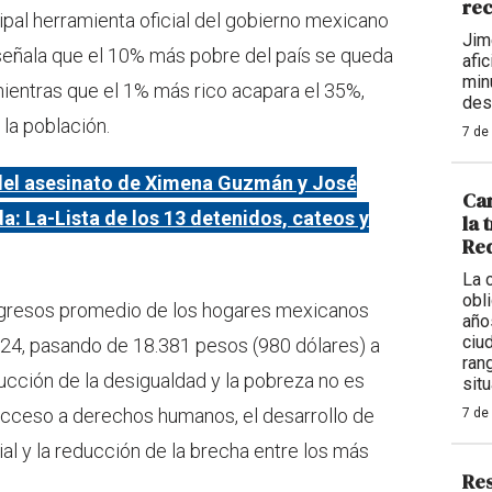
rec
cipal herramienta oficial del gobierno mexicano
Jim
 señala que el 10% más pobre del país se queda
afi
min
mientras que el 1% más rico acapara el 35%,
des
la población.
7 de
del asesinato de Ximena Guzmán y José
Car
: La-Lista de los 13 detenidos, cateos y
la 
Req
La 
obl
 ingresos promedio de los hogares mexicanos
año
ciu
24, pasando de 18.381 pesos (980 dólares) a
ran
ducción de la desigualdad y la pobreza no es
situ
 acceso a derechos humanos, el desarrollo de
7 de
ial y la reducción de la brecha entre los más
Res