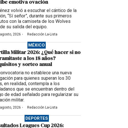
ibe emotiva ovación
énez volvió a escuchar el cántico de la
ción, “Sí señor”, durante sus primeros
utos con la camiseta de los Wolves
de su salida del equipo.
·
 agosto, 2026
Redacción La-Lista
MÉXICO
tilla Militar 2026: ¿Qué hacer si no
tramitaste a los 18 años?
uisitos y sorteo anual
convocatoria no establece una nueva
igación para quienes superan los 30
s, en realidad, contempla a los
dadanos que se encuentran dentro del
go de edad señalado para regularizar su
ación militar.
·
 agosto, 2026
Redacción La-Lista
DEPORTES
ultados Leagues Cup 2026: