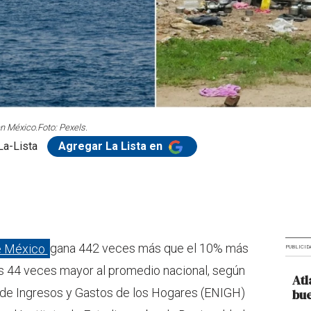
en México.
Foto: Pexels.
La-Lista
Agregar La Lista en
e México
gana 442 veces más que el 10% más
PUBLICID
s 44 veces mayor al promedio nacional, según
Atl
l de Ingresos y Gastos de los Hogares (ENIGH)
bue