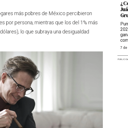
¿Có
Juá
hogares más pobres de México percibieron
Gr
es por persona, mientras que los del 1% más
Pum
202
dólares), lo que subraya una desigualdad
gan
com
7 de
PUBLICID