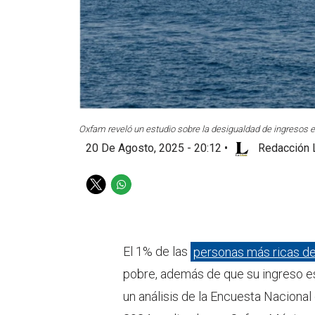
Oxfam reveló un estudio sobre la desigualdad de ingresos 
20 De Agosto, 2025 - 20:12
•
Redacción 
T
W
w
h
i
a
t
t
t
s
El 1% de las
personas más ricas d
e
a
pobre, además de que su ingreso e
r
p
p
un análisis de la Encuesta Naciona