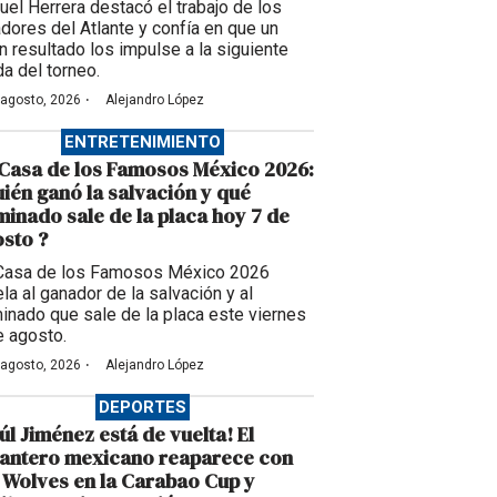
uel Herrera destacó el trabajo de los
adores del Atlante y confía en que un
n resultado los impulse a la siguiente
da del torneo.
·
 agosto, 2026
Alejandro López
ENTRETENIMIENTO
Casa de los Famosos México 2026:
ién ganó la salvación y qué
inado sale de la placa hoy 7 de
sto ?
Casa de los Famosos México 2026
la al ganador de la salvación y al
inado que sale de la placa este viernes
e agosto.
·
 agosto, 2026
Alejandro López
DEPORTES
úl Jiménez está de vuelta! El
lantero mexicano reaparece con
 Wolves en la Carabao Cup y