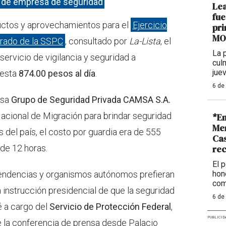
o de empresa de seguridad
Lea
fue
ductos y aprovechamientos para el
Ejercicio
pr
MO
trado de la SSPC
, consultado por
La-Lista
, el
La 
 servicio de vigilancia y seguridad a
cul
jue
uesta
874.00 pesos al día
.
6 de
esa
Grupo de Seguridad Privada CAMSA S.A.
 Nacional de Migración para brindar seguridad
*En
Me
s del país, el costo por guardia era de 555
Cas
 de 12 horas.
re
El 
endencias y organismos autónomos prefieran
hon
com
 instrucción presidencial de que la seguridad
6 de
é a cargo del
Servicio de Protección Federal
,
PUBLICID
te la conferencia de prensa desde Palacio