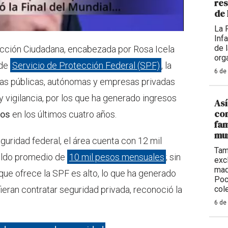
res
de 
La 
Inf
de 
ección Ciudadana, encabezada por Rosa Icela
org
 de
Servicio de Protección Federal (SPF)
, la
6 de
as públicas, autónomas y empresas privadas
y vigilancia, por los que ha generado ingresos
Así
con
sos
en los últimos cuatro años.
fam
mu
uridad federal, el área cuenta con 12 mil
Tam
ueldo promedio de
10 mil pesos mensuales
; sin
exc
maq
que ofrece la SPF es alto, lo que ha generado
Poc
eran contratar seguridad privada, reconoció la
col
6 de