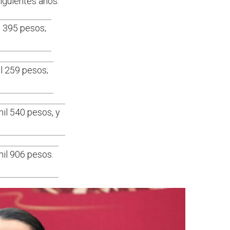
iguientes años:
l 395 pesos;
il 259 pesos;
mil 540 pesos, y
mil 906 pesos.