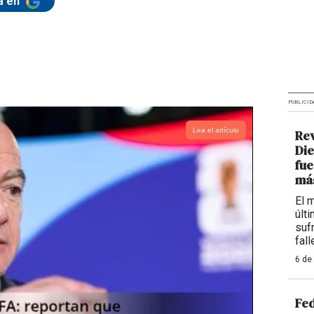
a en
PUBLICID
Lea el artículo
Re
Die
fue
más
El 
últ
sufr
fall
6 de
Fed