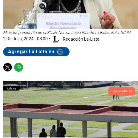
Ministra presidenta de la SCJN, Norma Lucía Piña Hernández. Foto: SCJN.
2 De Julio, 2024 - 08:00
•
Redacción La-Lista
Agregar La Lista en
T
W
w
h
i
a
t
t
Lea el artículo
t
s
e
a
r
p
p