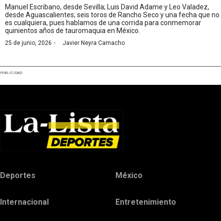
Manuel Escribano, desde Sevilla; Luis David Adame y Leo Valadez,
desde Aguascalientes; seis toros de Rancho Seco y una fecha que no
es cualquiera, pues hablamos de una corrida para conmemorar
quinientos años de tauromaquia en México.
·
25 de junio, 2026
Javier Neyra Camacho
PUBLICIDAD
Deportes
México
Internacional
Entretenimiento