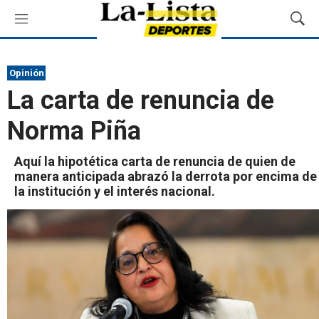
M
M
e
o
n
s
ú
t
Opinión
r
La carta de renuncia de
a
r
Norma Piña
B
ú
s
Aquí la hipotética carta de renuncia de quien de
q
manera anticipada abrazó la derrota por encima de
u
la institución y el interés nacional.
e
d
a