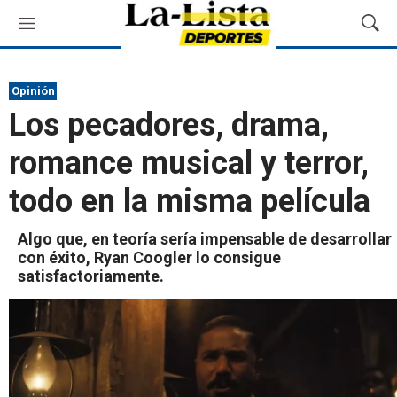
M
M
e
o
n
s
ú
t
Opinión
r
Los pecadores, drama,
a
r
romance musical y terror,
B
ú
todo en la misma película
s
q
u
Algo que, en teoría sería impensable de desarrollar
e
con éxito, Ryan Coogler lo consigue
d
satisfactoriamente.
a