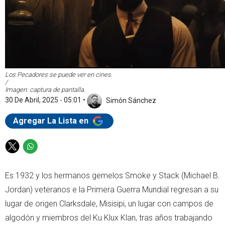
Los Pecadores se puede ver en cines.
/
Imagen: captura de pantalla.
30 De Abril, 2025 - 05:01
•
Simón Sánchez
Agregar La Lista en
T
W
w
h
i
a
Es 1932 y los hermanos gemelos Smoke y Stack (Michael B.
t
t
Jordan) veteranos e la Primera Guerra Mundial regresan a su
t
s
e
a
lugar de origen Clarksdale, Misisipi, un lugar con campos de
r
p
algodón y miembros del Ku Klux Klan, tras años trabajando
p