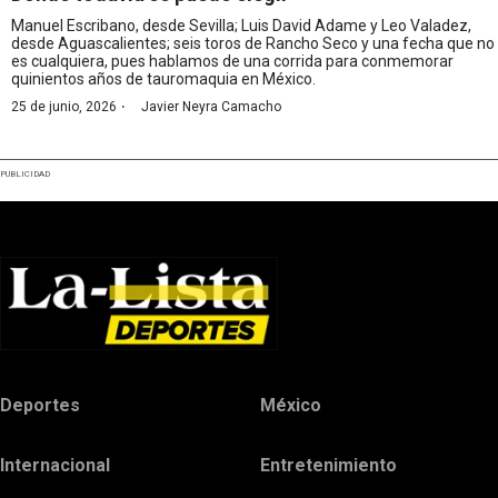
Manuel Escribano, desde Sevilla; Luis David Adame y Leo Valadez,
desde Aguascalientes; seis toros de Rancho Seco y una fecha que no
es cualquiera, pues hablamos de una corrida para conmemorar
quinientos años de tauromaquia en México.
·
25 de junio, 2026
Javier Neyra Camacho
PUBLICIDAD
Deportes
México
Internacional
Entretenimiento