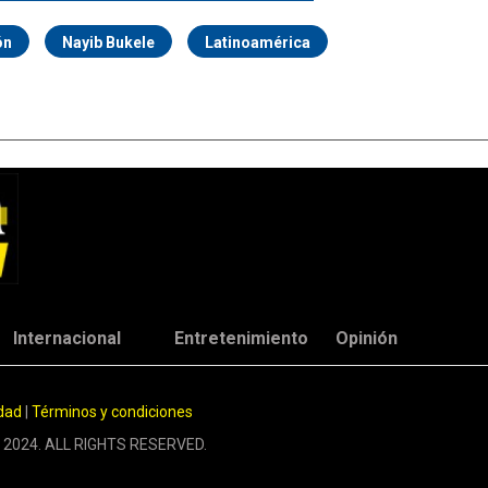
ón
Nayib Bukele
Latinoamérica
Internacional
Entretenimiento
Opinión
idad
|
Términos y condiciones
 2024. ALL RIGHTS RESERVED.