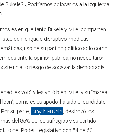
 de Bukele? ¿Podríamos colocarlos a la izquierda
o?
imos es en que tanto Bukele y Milei comparten
listas con lenguaje disruptivo, medidas
lemáticas, uso de su partido político solo como
olémicos ante la opinión pública, no necesitaron
existe un alto riesgo de socavar la democracia
edad les votó y les votó bien. Milei y su “marea
“el león”, como es su apodo, ha sido el candidato
 Por su parte,
Nayib Bukele
, destrozó los
ás del 85% de los sufragios y su partido,
oluto del Poder Legislativo con 54 de 60