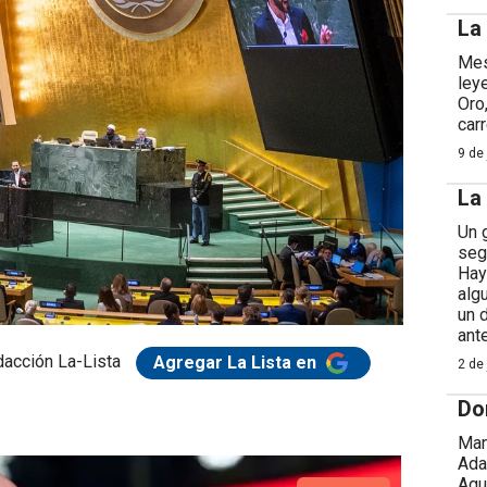
La
Mes
ley
Oro
car
9 de 
La
Un 
seg
Hay
alg
un 
ant
acción La-Lista
Agregar La Lista en
2 de 
Do
Man
Ada
Agu