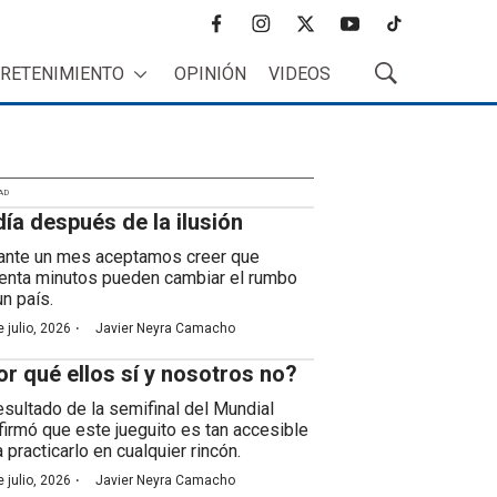
f
i
t
y
t
a
n
w
o
i
RETENIMIENTO
OPINIÓN
VIDEOS
c
s
i
u
k
M
e
t
t
t
t
o
b
a
t
u
o
s
o
g
e
b
k
t
o
r
r
e
r
k
a
AD
a
día después de la ilusión
m
r
B
ante un mes aceptamos creer que
ú
enta minutos pueden cambiar el rumbo
s
un país.
q
·
 julio, 2026
Javier Neyra Camacho
u
e
or qué ellos sí y nosotros no?
d
a
resultado de la semifinal del Mundial
firmó que este jueguito es tan accesible
 practicarlo en cualquier rincón.
·
 julio, 2026
Javier Neyra Camacho