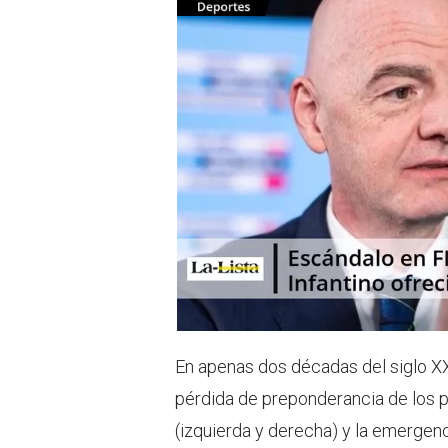
t
t
t
s
e
a
r
p
p
En apenas dos décadas del siglo XXI 
pérdida de preponderancia de los par
(izquierda y derecha) y la emergenc