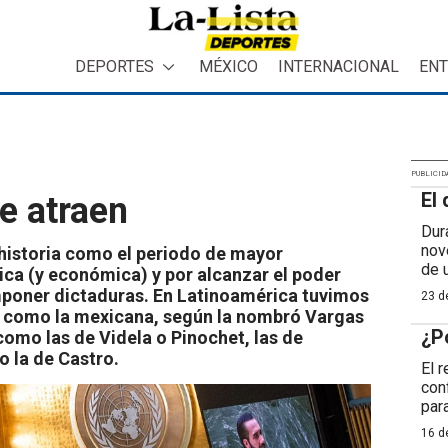
DEPORTES
MÉXICO
INTERNACIONAL
ENT
PUBLICID
El 
e atraen
Dur
nov
 historia como el periodo de mayor
de 
tica (y económica) y por alcanzar el poder
mponer dictaduras. En Latinoamérica tuvimos
23 de
a” como la mexicana, según la nombró Vargas
¿P
como las de Videla o Pinochet, las de
o la de Castro.
El 
con
para
16 de