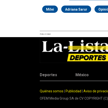
Milei
Adriana Sarur
Opini
PUBLICIDAD
Deportes
México
Quiénes somos
|
Publicidad
|
Aviso de privac
OFEM Media Group SA de CV COPYRIGHT (C)