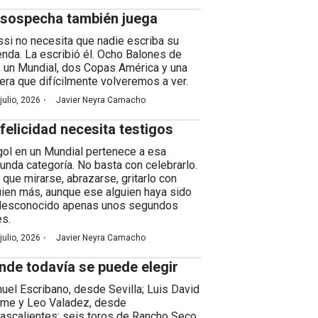
 sospecha también juega
si no necesita que nadie escriba su
enda. La escribió él. Ocho Balones de
, un Mundial, dos Copas América y una
rera que difícilmente volveremos a ver.
·
julio, 2026
Javier Neyra Camacho
 felicidad necesita testigos
gol en un Mundial pertenece a esa
unda categoría. No basta con celebrarlo.
 que mirarse, abrazarse, gritarlo con
uien más, aunque ese alguien haya sido
desconocido apenas unos segundos
es.
·
julio, 2026
Javier Neyra Camacho
nde todavía se puede elegir
uel Escribano, desde Sevilla; Luis David
me y Leo Valadez, desde
ascalientes; seis toros de Rancho Seco