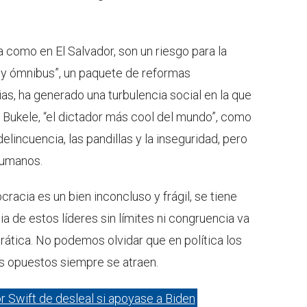
a como en El Salvador, son un riesgo para la
ey ómnibus”, un paquete de reformas
ias, ha generado una turbulencia social en la que
. Bukele, “el dictador más cool del mundo”, como
lincuencia, las pandillas y la inseguridad, pero
humanos.
acia es un bien inconcluso y frágil, se tiene
a de estos líderes sin límites ni congruencia va
ática. No podemos olvidar que en política los
s opuestos siempre se atraen.
r Swift de desleal si apoyase a Biden