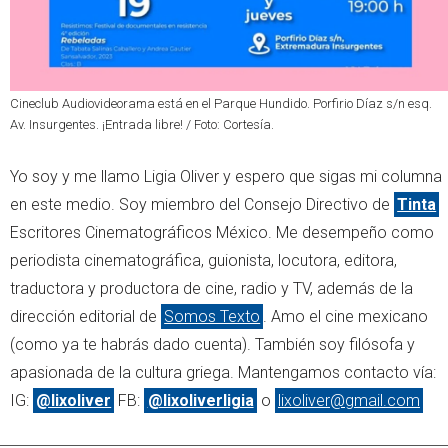
Cineclub Audiovideorama está en el Parque Hundido. Porfirio Díaz s/n esq.
Av. Insurgentes. ¡Entrada libre! / Foto: Cortesía.
Yo soy y me llamo Ligia Oliver y espero que sigas mi columna
en este medio. Soy miembro del Consejo Directivo de
Tinta
Escritores Cinematográficos México. Me desempeño como
periodista cinematográfica, guionista, locutora, editora,
traductora y productora de cine, radio y TV, además de la
dirección editorial de
Somos Texto
. Amo el cine mexicano
(como ya te habrás dado cuenta). También soy filósofa y
apasionada de la cultura griega. Mantengamos contacto vía:
IG:
@lixoliver
FB:
@lixoliverligia
o
lixoliver@gmail.com