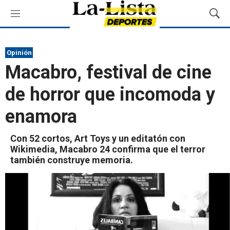
M
M
e
o
n
s
ú
t
Opinión
r
Macabro, festival de cine
a
r
de horror que incomoda y
B
ú
enamora
s
q
u
Con 52 cortos, Art Toys y un editatón con
e
Wikimedia, Macabro 24 confirma que el terror
d
también construye memoria.
a