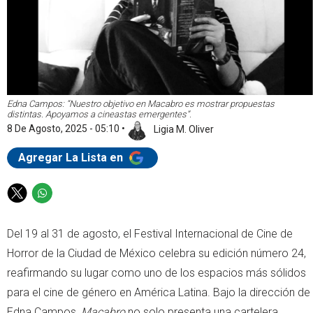
Edna Campos: “Nuestro objetivo en Macabro es mostrar propuestas
distintas. Apoyamos a cineastas emergentes”.
8 De Agosto, 2025 - 05:10
•
Ligia M. Oliver
Agregar La Lista en
T
W
w
h
i
a
Del 19 al 31 de agosto, el Festival Internacional de Cine de
t
t
Horror de la Ciudad de México celebra su edición número 24,
t
s
e
a
reafirmando su lugar como uno de los espacios más sólidos
r
p
para el cine de género en América Latina. Bajo la dirección de
p
Edna Campos,
Macabro
no solo presenta una cartelera