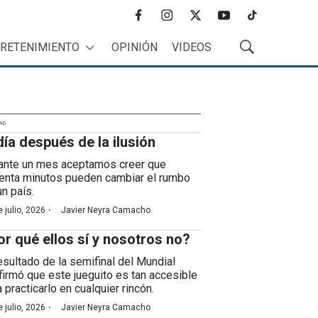
f
i
t
y
t
a
n
w
o
i
RETENIMIENTO
OPINIÓN
VIDEOS
c
s
i
u
k
M
e
t
t
t
t
o
b
a
t
u
o
s
o
g
e
b
k
t
o
r
r
e
r
k
a
AD
a
día después de la ilusión
m
r
B
ante un mes aceptamos creer que
ú
enta minutos pueden cambiar el rumbo
s
un país.
q
·
 julio, 2026
Javier Neyra Camacho
u
e
or qué ellos sí y nosotros no?
d
a
resultado de la semifinal del Mundial
firmó que este jueguito es tan accesible
 practicarlo en cualquier rincón.
·
 julio, 2026
Javier Neyra Camacho