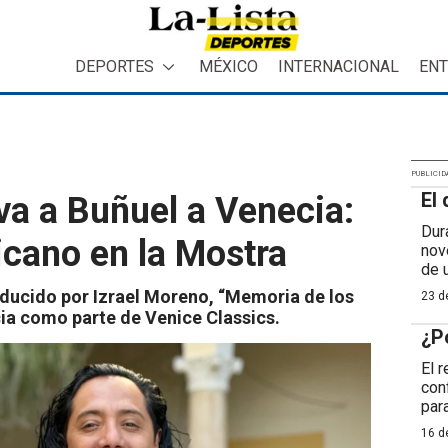
DEPORTES
MÉXICO
INTERNACIONAL
ENT
PUBLICID
El 
eva a Buñuel a Venecia:
Dur
cano en la Mostra
nov
de 
ducido por Izrael Moreno, “Memoria de los
23 de
cia como parte de Venice Classics.
¿P
El 
con
para
16 de