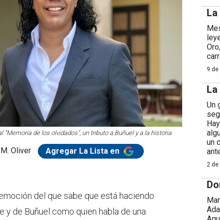
La
Mes
ley
Oro
car
9 de 
La
Un 
seg
Hay
alg
“Memoria de los olvidados”, un tributo a Buñuel y a la historia
un 
 M. Oliver
Agregar La Lista en
ant
2 de 
Do
a emoción del que sabe que está haciendo
Man
Ada
ine y de Buñuel como quien habla de una
Agu