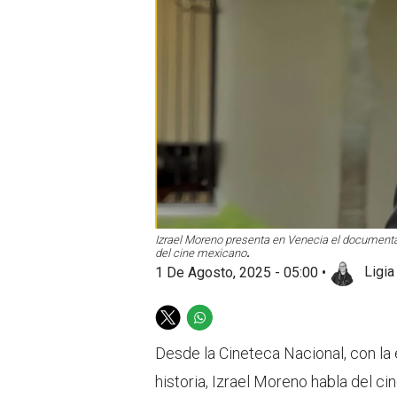
Izrael Moreno presenta en Venecia el documental 
del cine mexicano
.
1 De Agosto, 2025 - 05:00
•
Ligia
T
W
w
h
Desde la Cineteca Nacional, con l
i
a
t
t
historia, Izrael Moreno habla del c