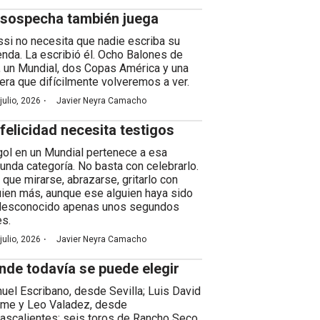
 sospecha también juega
si no necesita que nadie escriba su
enda. La escribió él. Ocho Balones de
, un Mundial, dos Copas América y una
rera que difícilmente volveremos a ver.
·
julio, 2026
Javier Neyra Camacho
 felicidad necesita testigos
gol en un Mundial pertenece a esa
unda categoría. No basta con celebrarlo.
 que mirarse, abrazarse, gritarlo con
uien más, aunque ese alguien haya sido
desconocido apenas unos segundos
es.
·
julio, 2026
Javier Neyra Camacho
nde todavía se puede elegir
uel Escribano, desde Sevilla; Luis David
me y Leo Valadez, desde
ascalientes; seis toros de Rancho Seco