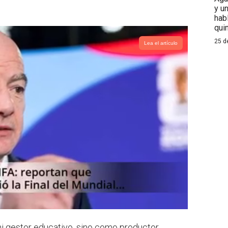
y u
hab
qui
25 d
Lea el artículo
ni gestor educativo, sino como productor