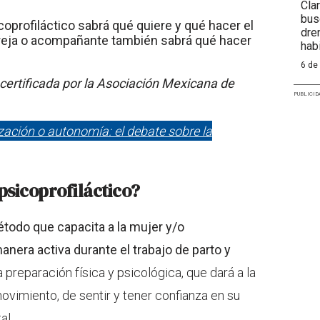
Cla
bus
oprofiláctico sabrá qué quiere y qué hacer el
dre
areja o acompañante también sabrá qué hacer
hab
6 de
 certificada por la Asociación Mexicana de
PUBLICID
zación o autonomía: el debate sobre la
psicoprofiláctico
?
étodo que capacita a la mujer y/o
nera activa durante el trabajo de parto y
 preparación física y psicológica, que dará a la
ovimiento, de sentir y tener confianza en su
al.