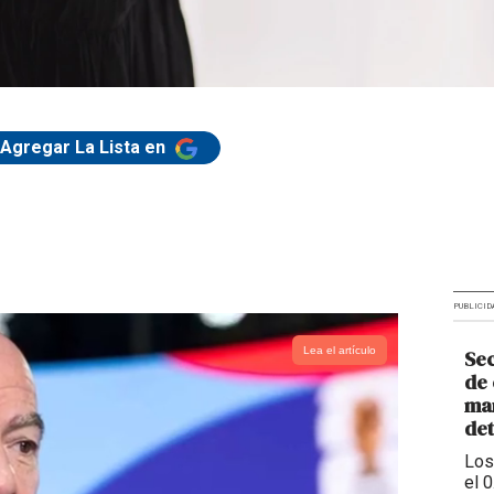
Agregar La Lista en
PUBLICID
Lea el artículo
Sec
de 
man
de
Los
el 