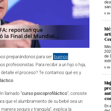
des
sani
6 de
Méx
art
Ce
Méx
202
de 
amos preparándonos para ser
buenos
indi
 profesionistas. Para recibir a un hijo o hija,
6 de
 detalle el proceso? Te contamos qué es y
láctico
.
Muj
pro
aut
én llamado “
curso psicoprofiláctico
”, consiste
con
ara que el alumbramiento de su bebé sea un
En 
anera segura y tranquila”, explica la
del 