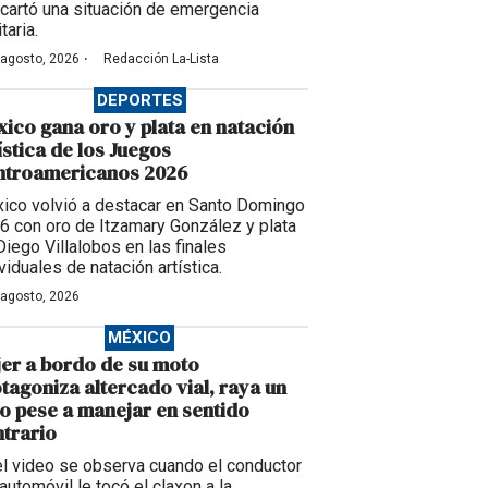
cartó una situación de emergencia
taria.
·
 agosto, 2026
Redacción La-Lista
DEPORTES
ico gana oro y plata en natación
ística de los Juegos
ntroamericanos 2026
ico volvió a destacar en Santo Domingo
6 con oro de Itzamary González y plata
Diego Villalobos en las finales
viduales de natación artística.
 agosto, 2026
MÉXICO
er a bordo de su moto
tagoniza altercado vial, raya un
o pese a manejar en sentido
trario
el video se observa cuando el conductor
automóvil le tocó el claxon a la