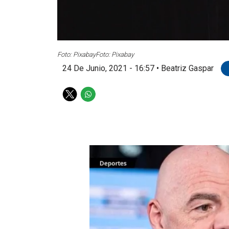
Foto: Pixabay
Foto: Pixabay
24 De Junio, 2021 - 16:57
•
Beatriz Gaspar
T
W
w
h
i
a
t
t
t
s
e
a
r
p
p