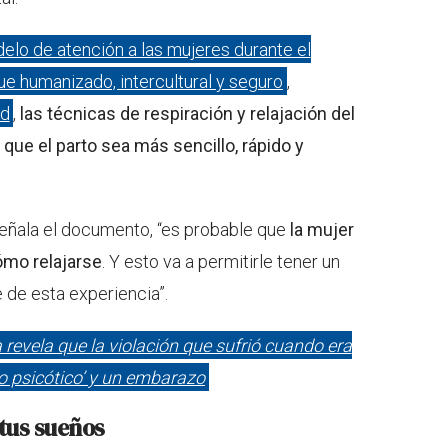
elo de atención a las mujeres durante el
ue humanizado, intercultural y seguro
,
ud
,
las técnicas de respiración y relajación del
que el parto sea más sencillo, rápido y
 señala el documento, “es probable que
la mujer
ómo relajarse
. Y esto va a permitirle tener un
 de esta experiencia”.
revela que la violación que sufrió cuando era
o psicótico’ y un embarazo
 tus sueños