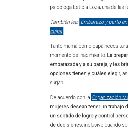
psicóloga Leticia Loza, una de las
También lee:
Embarazo y parto en e
culpa
Tanto mamá como papá necesitarán 
momento del nacimiento.
La prepar
embarazada y a su pareja, y les b
opciones tienen y cuáles elegir
, a
surjan.
De acuerdo con la
Organización Mu
mujeres desean tener un trabajo de
un sentido de logro y control perso
de decisiones
, inclusive cuando s