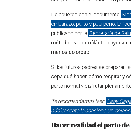
De acuerdo con el documento
Mod
embarazo, parto y puerperio. Enfoq
publicado por la
Secretaría de Sal
método psicoprofiláctico ayudan a 
menos doloroso
.
Si los futuros padres se preparan,
sepa qué hacer, cómo respirar y c
parto normal y disfrutar plenamente
Te recomendamos leer:
Lady Gaga 
adolescente le ocasionó un ‘colaps
Hacer realidad el parto de