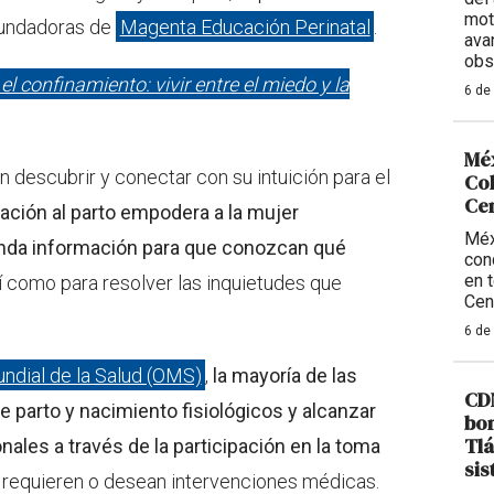
mot
 fundadoras de
Magenta Educación Perinatal
.
ava
obs
l confinamiento: vivir entre el miedo y la
6 de
Méx
descubrir y conectar con su intuición para el
Col
Ce
ación al parto empodera a la mujer
Méx
rinda información para que conozcan qué
con
en 
sí como para resolver las inquietudes que
Cen
6 de
ndial de la Salud (OMS)
,
la mayoría de las
CDM
 parto y nacimiento fisiológicos y alcanzar
bom
Tlá
nales a través de la participación en la toma
sis
e requieren o desean intervenciones médicas.