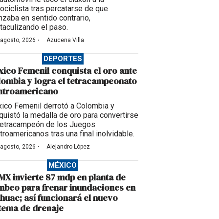
ociclista tras percatarse de que
nzaba en sentido contrario,
taculizando el paso.
·
 agosto, 2026
Azucena Villa
DEPORTES
ico Femenil conquista el oro ante
ombia y logra el tetracampeonato
ntroamericano
ico Femenil derrotó a Colombia y
quistó la medalla de oro para convertirse
tetracampeón de los Juegos
troamericanos tras una final inolvidable.
·
 agosto, 2026
Alejandro López
MÉXICO
X invierte 87 mdp en planta de
beo para frenar inundaciones en
huac; así funcionará el nuevo
tema de drenaje