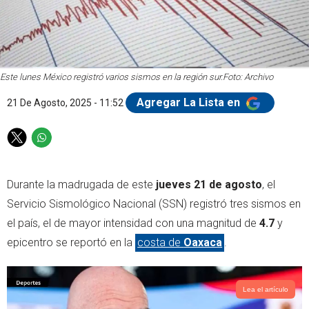
Este lunes México registró varios sismos en la región sur.
Foto: Archivo
Agregar La Lista en
21 De Agosto, 2025 - 11:52
T
W
w
h
i
a
Durante la madrugada de este
jueves 21 de agosto
, el
t
t
t
s
Servicio Sismológico Nacional (SSN) registró tres sismos en
e
a
el país, el de mayor intensidad con una magnitud de
4.7
y
r
p
epicentro se reportó en la
costa de
Oaxaca
.
p
Lea el artículo