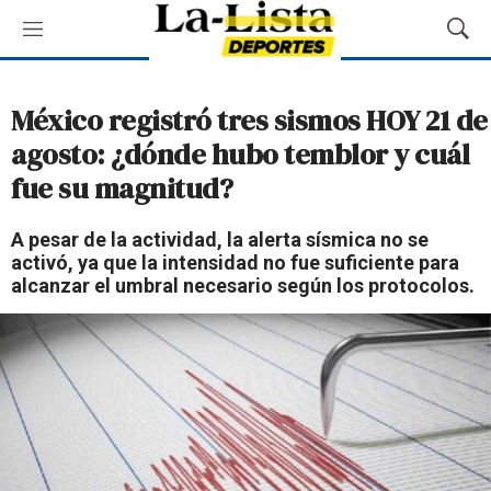
M
M
e
o
n
s
ú
t
México registró tres sismos HOY 21 de
r
agosto: ¿dónde hubo temblor y cuál
a
r
fue su magnitud?
B
ú
A pesar de la actividad, la alerta sísmica no se
s
activó, ya que la intensidad no fue suficiente para
q
alcanzar el umbral necesario según los protocolos.
u
e
d
a