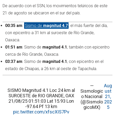
De acuerdo con el SSN, los movimientos telúricos de este
21 de agosto se ubicaron en el sur del país.
00:35 am
:
Sismo de
magnitud 4.7
, el más fuerte del día,
con epicentro a 31 km al suroeste de Río Grande,
Oaxaca.
01:51 am
: Sismo de
magnitud 4.1
, también con epicentro
cerca de Río Grande, Oaxaca.
03:37 am
: Sismo de
magnitud 4.1
, con epicentro en el
estado de Chiapas, a 26 km al oeste de Tapachula.
—
Aug
SISMO Magnitud 4.1 Loc 24 km al
Sismologic
ust
SUROESTE de RIO GRANDE, OAX
o Nacional
21,
21/08/25 01:51:03 Lat 15.93 Lon
(@Sismolo
202
-97.64 Pf 13 km
gicoMX)
5
pic.twitter.com/xfscXIS7Pv