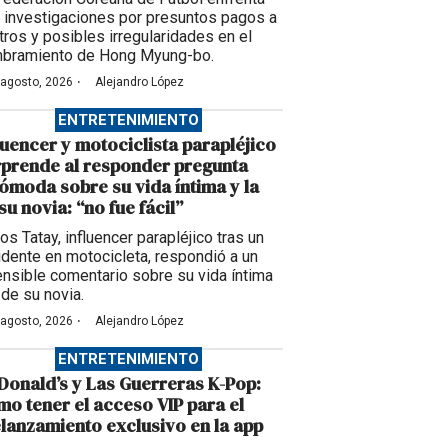
 investigaciones por presuntos pagos a
itros y posibles irregularidades en el
bramiento de Hong Myung-bo.
·
 agosto, 2026
Alejandro López
ENTRETENIMIENTO
luencer y motociclista parapléjico
prende al responder pregunta
ómoda sobre su vida íntima y la
su novia: “no fue fácil”
os Tatay, influencer parapléjico tras un
idente en motocicleta, respondió a un
ensible comentario sobre su vida íntima
 de su novia.
·
 agosto, 2026
Alejandro López
ENTRETENIMIENTO
onald’s y Las Guerreras K-Pop:
o tener el acceso VIP para el
lanzamiento exclusivo en la app