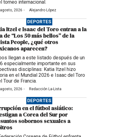
l torneo internacional.
·
 agosto, 2026
Alejandro López
DEPORTES
ia Itzel e Isaac del Toro entran a la
ta de “Los 50 más bellos” de la
ista People, ¿qué otros
xicanos aparecen?
os llegan a este listado después de un
6 especialmente importante en sus
ectivas disciplinas: Katia Itzel hizo
toria en el Mundial 2026 e Isaac del Toro
l Tour de Francia.
·
 agosto, 2026
Redacción La-Lista
DEPORTES
rupción en el fútbol asiático:
estigan a Corea del Sur por
suntos sobornos sexuales a
itros
Federación Coreana de Fútbol enfrenta