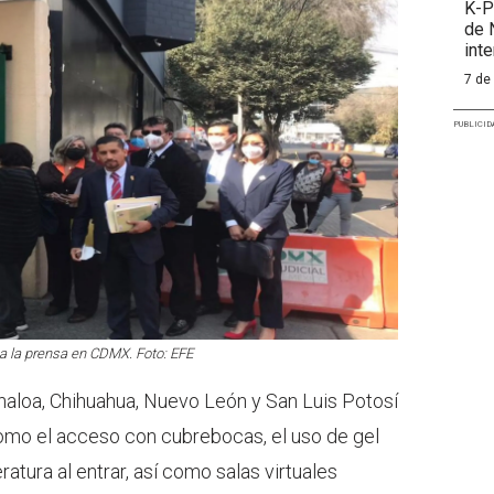
K-P
de 
int
7 de
PUBLICID
a la prensa en CDMX. Foto: EFE
inaloa, Chihuahua, Nuevo León y San Luis Potosí
omo el acceso con cubrebocas, el uso de gel
atura al entrar, así como salas virtuales