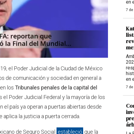
en e
7 de
Kat
lis
rev
me
Amb
202
resp
9, el Poder Judicial de la Ciudad de México
his
ios de comunicación y sociedad en general a
en e
 en los
Tribunales penales de la capital del
7 de
 el Poder Judicial Federal y la mayoría de los
Cor
n el país ya operan a puertas abiertas desde
inv
 aplica la justicia a puerta cerrada.
pre
árb
exicano de Seguro Social
estableció
que la
La 