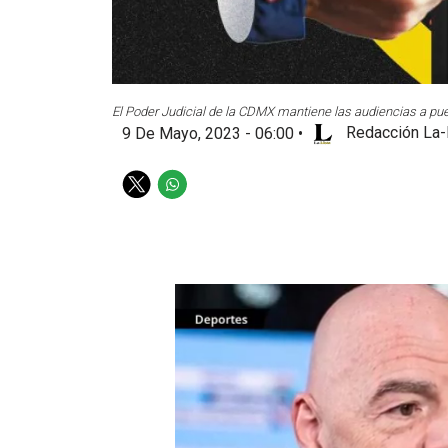
El Poder Judicial de la CDMX mantiene las audiencias a puer
9 De Mayo, 2023 - 06:00
•
Redacción La-
T
W
w
h
i
a
t
t
t
s
e
a
r
p
p