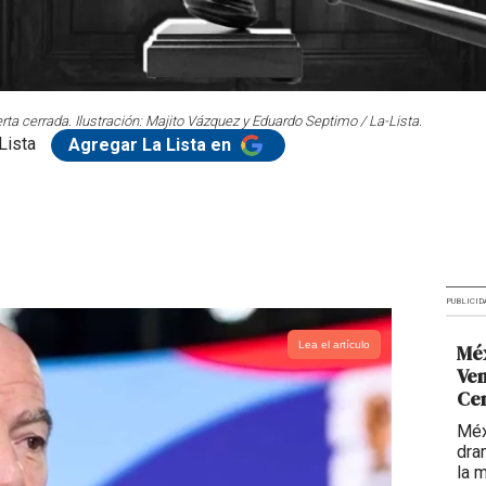
ta cerrada. Ilustración: Majito Vázquez y Eduardo Septimo / La-Lista.
Lista
Agregar La Lista en
PUBLICID
Lea el artículo
Méx
Ven
Ce
Méx
dra
la 