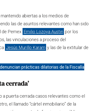
 mantenido abiertas a los medios de
yendo las de asuntos relevantes como han sido
al de Pemex
Emilio Lozoya Austin
por los
s, las vinculaciones a proceso del
ica
Jesús Murillo Karam
y las de la extitular de
enuncian prácticas dilatorias de la Fiscalía
ta cerrada
’
o a puerta cerrada casos relevantes como el
ro, el llamado “cártel inmobiliario” de la