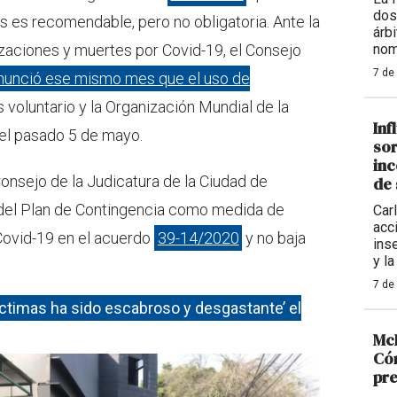
dos
s es recomendable, pero no obligatoria. Ante la
árb
izaciones y muertes por Covid-19, el Consejo
nom
7 de
nunció ese mismo mes que el uso de
 voluntario y la Organización Mundial de la
Inf
 el pasado 5 de mayo.
sor
inc
onsejo de la Judicatura de la Ciudad de
de 
del Plan de Contingencia como medida de
Carl
acc
Covid-19 en el acuerdo
39-14/2020
y no baja
ins
y la
7 de
víctimas ha sido escabroso y desgastante’ el
McD
Cóm
pre