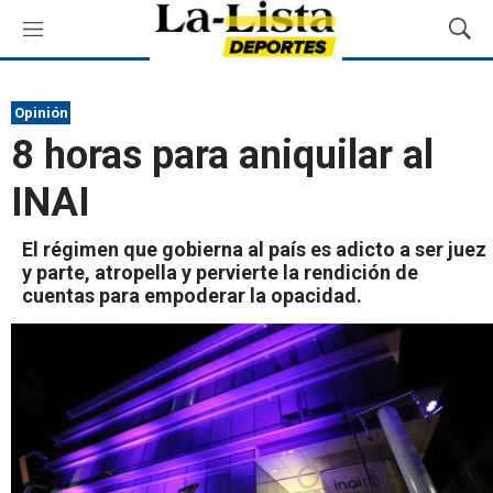
M
M
e
o
n
s
ú
t
Opinión
r
8 horas para aniquilar al
a
r
INAI
B
ú
s
El régimen que gobierna al país es adicto a ser juez
q
y parte, atropella y pervierte la rendición de
u
cuentas para empoderar la opacidad.
e
d
a