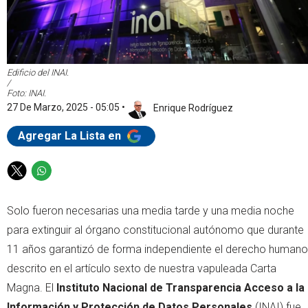
Edificio del INAI.
/
Foto: INAI.
27 De Marzo, 2025 - 05:05
•
Enrique Rodríguez
Agregar La Lista en
T
W
w
h
i
a
Solo fueron necesarias una media tarde y una media noche
t
t
para extinguir al órgano constitucional autónomo que durante
t
s
e
a
11 años garantizó de forma independiente el derecho humano
r
p
descrito en el artículo sexto de nuestra vapuleada Carta
p
Magna. El
Instituto Nacional de Transparencia Acceso a la
Información y Protección de Datos Personales
(INAI) fue