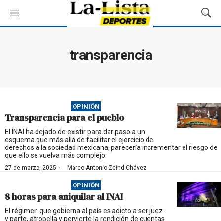
M
M
e
o
n
s
ú
t
transparencia
r
a
r
B
ú
OPINIÓN
s
Transparencia para el pueblo
q
u
El INAI ha dejado de existir para dar paso a un
esquema que más allá de facilitar el ejercicio de
e
derechos a la sociedad mexicana, parecería incrementar el riesgo de
d
que ello se vuelva más complejo.
a
·
27 de marzo, 2025
Marco Antonio Zeind Chávez
OPINIÓN
8 horas para aniquilar al INAI
El régimen que gobierna al país es adicto a ser juez
y parte, atropella y pervierte la rendición de cuentas