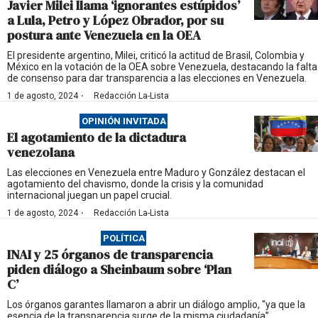
Javier Milei llama ‘ignorantes estúpidos’
a Lula, Petro y López Obrador, por su
postura ante Venezuela en la OEA
El presidente argentino, Milei, criticó la actitud de Brasil, Colombia y
México en la votación de la OEA sobre Venezuela, destacando la falta
de consenso para dar transparencia a las elecciones en Venezuela.
·
1 de agosto, 2024
Redacción La-Lista
OPINIÓN INVITADA
El agotamiento de la dictadura
venezolana
Las elecciones en Venezuela entre Maduro y González destacan el
agotamiento del chavismo, donde la crisis y la comunidad
internacional juegan un papel crucial.
·
1 de agosto, 2024
Redacción La-Lista
POLÍTICA
INAI y 25 órganos de transparencia
piden diálogo a Sheinbaum sobre ‘Plan
C’
Los órganos garantes llamaron a abrir un diálogo amplio, ''ya que la
esencia de la transparencia surge de la misma ciudadanía’’