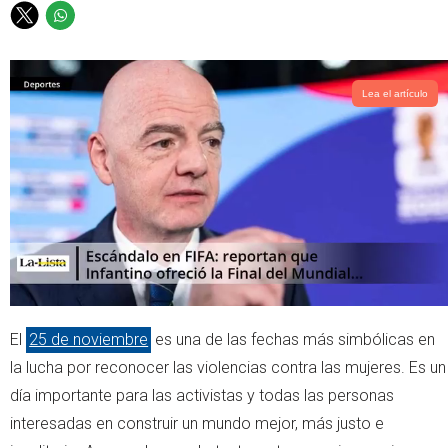
T
W
w
h
i
a
t
t
Lea el artículo
t
s
e
a
r
p
p
El
25 de noviembre
es una de las fechas más simbólicas en
la lucha por reconocer las violencias contra las mujeres. Es un
día importante para las activistas y todas las personas
interesadas en construir un mundo mejor, más justo e