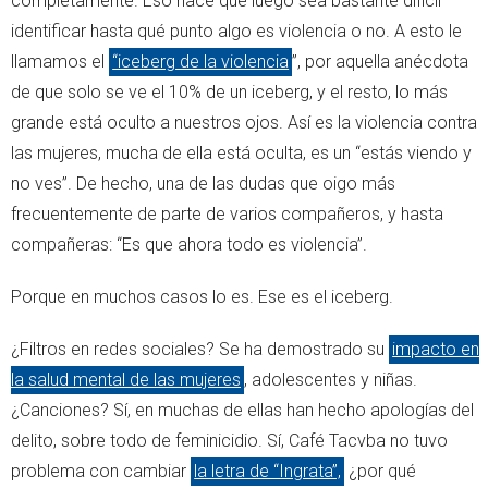
completamente. Eso hace que luego sea bastante difícil
identificar hasta qué punto algo es violencia o no. A esto le
llamamos el
“iceberg de la violencia
”, por aquella anécdota
de que solo se ve el 10% de un iceberg, y el resto, lo más
grande está oculto a nuestros ojos. Así es la violencia contra
las mujeres, mucha de ella está oculta, es un “estás viendo y
no ves”. De hecho, una de las dudas que oigo más
frecuentemente de parte de varios compañeros, y hasta
compañeras: “Es que ahora todo es violencia”.
Porque en muchos casos lo es. Ese es el iceberg.
¿Filtros en redes sociales? Se ha demostrado su
impacto en
la salud mental de las mujeres
, adolescentes y niñas.
¿Canciones? Sí, en muchas de ellas han hecho apologías del
delito, sobre todo de feminicidio. Sí, Café Tacvba no tuvo
problema con cambiar
la letra de “Ingrata”,
¿por qué