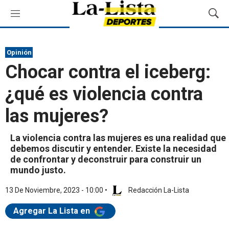
M
M
e
o
n
s
ú
t
Opinión
r
Chocar contra el iceberg:
a
r
¿qué es violencia contra
B
ú
las mujeres?
s
q
u
La violencia contra las mujeres es una realidad que
e
debemos discutir y entender. Existe la necesidad
d
de confrontar y deconstruir para construir un
a
mundo justo.
13 De Noviembre, 2023 - 10:00
•
Redacción La-Lista
Agregar La Lista en