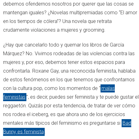
debemos ofendernos nosotros por querer que las cosas se
mantengan iguales? ¿Novelas multipremiadas como “El amor
en los tiempos de cólera”? Una novela que retrata
crudamente violaciones a mujeres y grooming.
¿Hay que cancelarlo todo y quemar los libros de García
Márquez? No. Vivimos rodeadas de las violencias contra las
mujeres y, por eso, debemos tener estos espacios para
confrontarla. Roxane Gay, una reconocida feminista, hablaba
de estos fenómenos en los que tenemos que confrontarnos
con la cultura pop, como los momentos de “
malas
feministas
”, es decir, puedes ser feminista y te puede gustar el
reggaetón. Quizás por esta tendencia, de tratar de ver cómo
nos rodea el iceberg, es que ahora uno de los ejercicios
mentales más típicos del feminismo es preguntarse si
Bad
Bunny es feminista
.