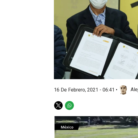
16 De Febrero, 2021 - 06:41
•
Ale
T
W
w
h
i
a
t
t
t
s