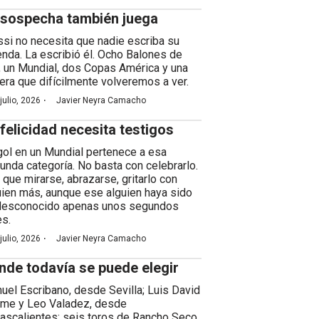
 sospecha también juega
si no necesita que nadie escriba su
enda. La escribió él. Ocho Balones de
, un Mundial, dos Copas América y una
rera que difícilmente volveremos a ver.
·
julio, 2026
Javier Neyra Camacho
 felicidad necesita testigos
gol en un Mundial pertenece a esa
unda categoría. No basta con celebrarlo.
 que mirarse, abrazarse, gritarlo con
uien más, aunque ese alguien haya sido
desconocido apenas unos segundos
es.
·
julio, 2026
Javier Neyra Camacho
nde todavía se puede elegir
uel Escribano, desde Sevilla; Luis David
me y Leo Valadez, desde
ascalientes; seis toros de Rancho Seco