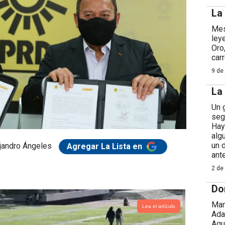
La
Mes
ley
Oro
car
9 de 
La
Un 
seg
Hay
alg
un 
jandro Ángeles
Agregar La Lista en
ant
2 de 
Do
Man
Lea el artículo
Ada
Agu