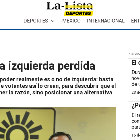
DEPORTES
MÉXICO
INTERNACIONAL
ENT
PUBLICID
El 
a izquierda perdida
Dur
nov
el poder realmente es o no de izquierda: basta
de 
e votantes así lo crean, para descubrir que el
er la razón, sino posicionar una alternativa
23 de
¿P
El 
con
para
16 de