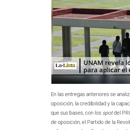
e
a
r
p
p
En las entregas anteriores se anali
oposición, la credibilidad y la cap
que sus bases, con los
spot
del PRI 
de oposición, el Partido de la Rev