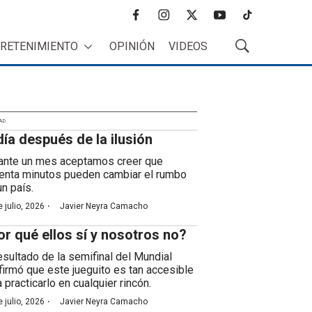
f
i
t
y
t
a
n
w
o
i
RETENIMIENTO
OPINIÓN
VIDEOS
c
s
i
u
k
M
e
t
t
t
t
o
b
a
t
u
o
s
o
g
e
b
k
t
o
r
r
e
r
k
a
AD
a
día después de la ilusión
m
r
B
ante un mes aceptamos creer que
ú
enta minutos pueden cambiar el rumbo
s
un país.
q
·
 julio, 2026
Javier Neyra Camacho
u
e
or qué ellos sí y nosotros no?
d
a
resultado de la semifinal del Mundial
firmó que este jueguito es tan accesible
 practicarlo en cualquier rincón.
·
 julio, 2026
Javier Neyra Camacho