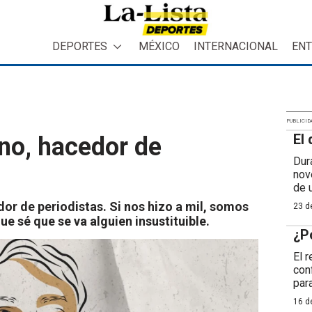
DEPORTES
MÉXICO
INTERNACIONAL
ENT
PUBLICID
El 
no, hacedor de
Dur
nov
de 
or de periodistas. Si nos hizo a mil, somos
23 de
e sé que se va alguien insustituible.
¿P
El 
con
para
16 de