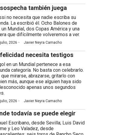
 sospecha también juega
si no necesita que nadie escriba su
enda. La escribió él. Ocho Balones de
, un Mundial, dos Copas América y una
rera que difícilmente volveremos a ver.
·
julio, 2026
Javier Neyra Camacho
 felicidad necesita testigos
gol en un Mundial pertenece a esa
unda categoría. No basta con celebrarlo.
 que mirarse, abrazarse, gritarlo con
uien más, aunque ese alguien haya sido
desconocido apenas unos segundos
es.
·
julio, 2026
Javier Neyra Camacho
nde todavía se puede elegir
uel Escribano, desde Sevilla; Luis David
me y Leo Valadez, desde
ascalientes; seis toros de Rancho Seco