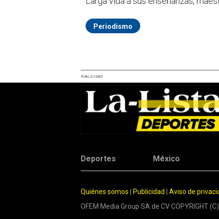
Larga vida a sus enseñanzas, maest
Periodismo
PUBLICIDAD
Deportes
México
Quiénes somos
|
Publicidad
|
Aviso de privac
OFEM Media Group SA de CV COPYRIGHT (C)