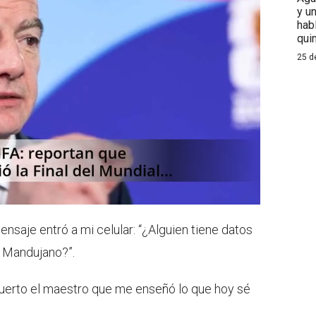
y u
hab
qui
25 d
nsaje entró a mi celular: “¿Alguien tiene datos
e Mandujano?”.
muerto el maestro que me enseñó lo que hoy sé