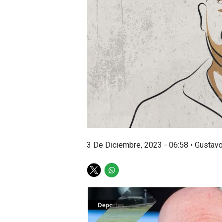
3 De Diciembre, 2023 - 06:58
•
Gustav
T
W
w
h
i
a
t
t
t
s