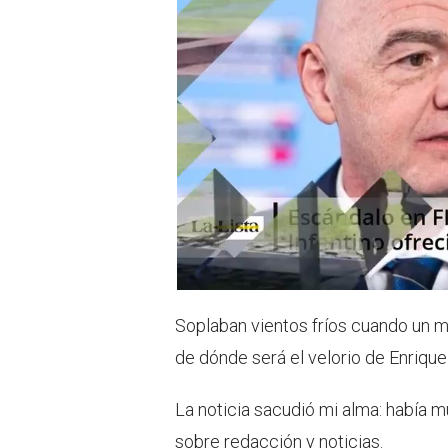
e
a
r
p
p
Soplaban vientos fríos cuando un me
de dónde será el velorio de Enriqu
La noticia sacudió mi alma: había 
sobre redacción y noticias.