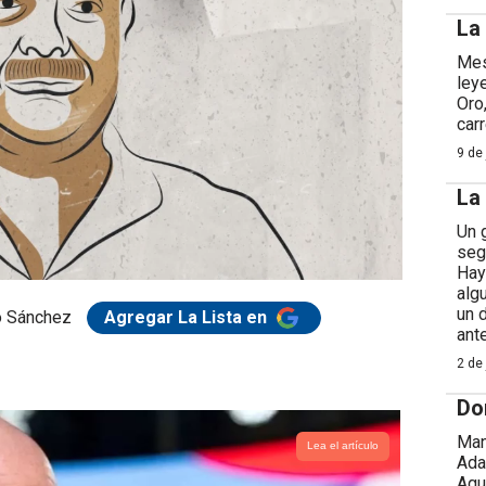
La
Mes
ley
Oro
car
9 de 
La
Un 
seg
Hay
alg
un 
o Sánchez
Agregar La Lista en
ant
2 de 
Do
Man
Lea el artículo
Ada
Agu