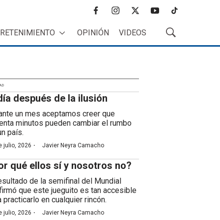
f
i
t
y
t
a
n
w
o
i
RETENIMIENTO
OPINIÓN
VIDEOS
c
s
i
u
k
M
e
t
t
t
t
o
b
a
t
u
o
s
o
g
e
b
k
t
o
r
r
e
r
k
a
AD
a
día después de la ilusión
m
r
B
ante un mes aceptamos creer que
ú
enta minutos pueden cambiar el rumbo
s
un país.
q
·
 julio, 2026
Javier Neyra Camacho
u
e
or qué ellos sí y nosotros no?
d
a
resultado de la semifinal del Mundial
firmó que este jueguito es tan accesible
 practicarlo en cualquier rincón.
·
 julio, 2026
Javier Neyra Camacho