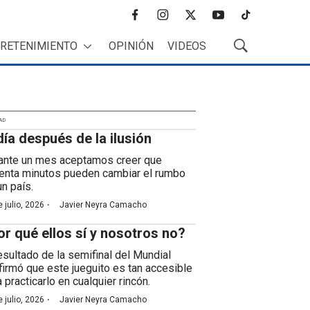
f
i
t
y
t
a
n
w
o
i
RETENIMIENTO
OPINIÓN
VIDEOS
c
s
i
u
k
M
e
t
t
t
t
o
b
a
t
u
o
s
o
g
e
b
k
t
o
r
r
e
r
k
a
AD
a
día después de la ilusión
m
r
B
ante un mes aceptamos creer que
ú
enta minutos pueden cambiar el rumbo
s
un país.
q
·
 julio, 2026
Javier Neyra Camacho
u
e
or qué ellos sí y nosotros no?
d
a
resultado de la semifinal del Mundial
firmó que este jueguito es tan accesible
 practicarlo en cualquier rincón.
·
 julio, 2026
Javier Neyra Camacho