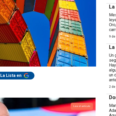
La
Mes
ley
Oro
car
9 de 
La
Un 
seg
Hay
alg
un 
La Lista en
ant
2 de 
Do
Man
Lea el artículo
Ada
Agu