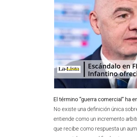
e
a
r
p
p
El término “guerra comercial” ha e
No existe una definición única sobr
entiende como un incremento arbitra
que recibe como respuesta un aum