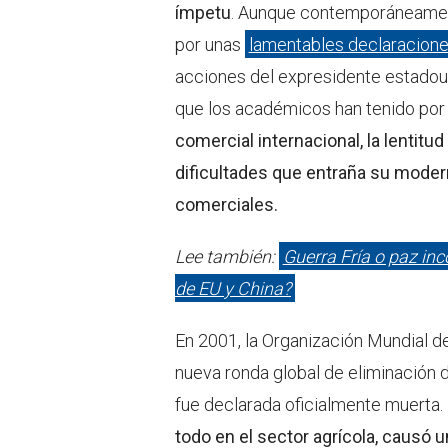
ímpetu
. Aunque contemporáneament
por unas
lamentables declaracione
acciones del expresidente estadou
que los académicos han tenido por
comercial internacional, la lentit
dificultades que entraña su modern
comerciales.
Lee también:
Guerra Fría o paz in
de EU y China?
En 2001, la Organización Mundial d
nueva ronda global de eliminación 
fue declarada oficialmente muerta.
todo en el sector agrícola, causó 