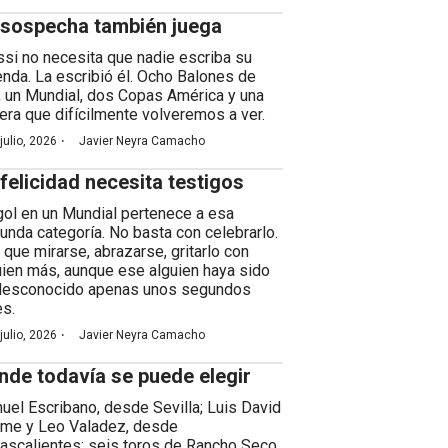
 sospecha también juega
si no necesita que nadie escriba su
enda. La escribió él. Ocho Balones de
, un Mundial, dos Copas América y una
rera que difícilmente volveremos a ver.
·
julio, 2026
Javier Neyra Camacho
 felicidad necesita testigos
gol en un Mundial pertenece a esa
unda categoría. No basta con celebrarlo.
 que mirarse, abrazarse, gritarlo con
uien más, aunque ese alguien haya sido
desconocido apenas unos segundos
es.
·
julio, 2026
Javier Neyra Camacho
nde todavía se puede elegir
uel Escribano, desde Sevilla; Luis David
me y Leo Valadez, desde
ascalientes; seis toros de Rancho Seco