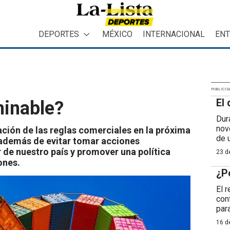
DEPORTES
MÉXICO
INTERNACIONAL
ENT
PUBLICID
El 
minable?
Dur
nov
ción de las reglas comerciales en la próxima
de 
 además de evitar tomar acciones
r de nuestro país y promover una política
23 de
ones.
¿P
El 
con
para
16 de