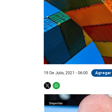
19 De Julio, 2021 - 06:00
Agregar 
T
W
w
h
i
a
t
t
t
s