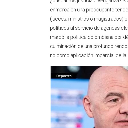
¿buscamos justicia o venganza? Su 
e
a
r
p
enmarca en una preocupante tenden
p
(jueces, ministros o magistrados) 
políticos al servicio de agendas ele
marcó la política colombiana por d
culminación de una profundo rencor 
no como aplicación imparcial de la 