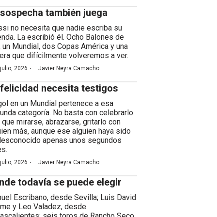
 sospecha también juega
si no necesita que nadie escriba su
enda. La escribió él. Ocho Balones de
, un Mundial, dos Copas América y una
rera que difícilmente volveremos a ver.
·
julio, 2026
Javier Neyra Camacho
 felicidad necesita testigos
gol en un Mundial pertenece a esa
unda categoría. No basta con celebrarlo.
 que mirarse, abrazarse, gritarlo con
uien más, aunque ese alguien haya sido
desconocido apenas unos segundos
es.
·
julio, 2026
Javier Neyra Camacho
nde todavía se puede elegir
uel Escribano, desde Sevilla; Luis David
me y Leo Valadez, desde
ascalientes; seis toros de Rancho Seco