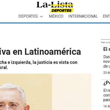
DEPORTES
MÉXICO
INTERNACIONAL
ENT
PUBLICID
El 
tiva en Latinoamérica
Dur
nov
a e izquierda, la justicia es vista con
de 
ral.
23 de
¿P
El 
con
para
16 de