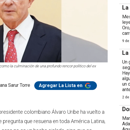
La
Mes
ley
Oro
car
9 de 
La
Un 
como la culminación de una profundo rencor político del ex
seg
Hay
alg
un 
ana Sarur Torre
Agregar La Lista en
ant
2 de 
Do
xpresidente colombiano Álvaro Uribe ha vuelto a
Man
e pregunta que resuena en toda América Latina,
Ada
Agu