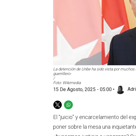
La detención de Uribe ha sido vista por muchos 
guerrillero-
/
Foto: Wikimedia
15 De Agosto, 2025 - 05:00
•
Adri
T
W
w
h
El “juicio” y encarcelamiento del e
i
a
t
t
poner sobre la mesa una inquietant
t
s