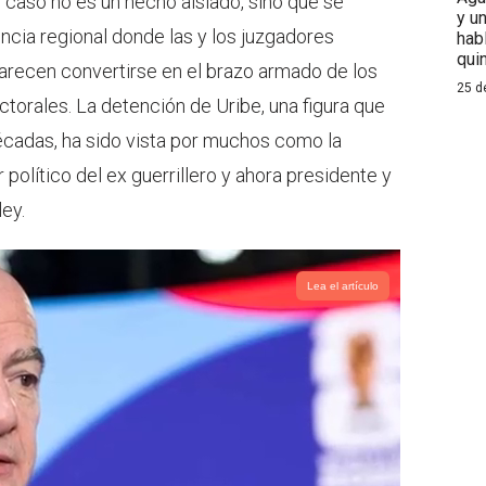
caso no es un hecho aislado, sino que se
y u
cia regional donde las y los juzgadores
hab
qui
parecen convertirse en el brazo armado de los
25 d
ctorales. La detención de Uribe, una figura que
écadas, ha sido vista por muchos como la
político del ex guerrillero y ahora presidente y
ley.
Lea el artículo