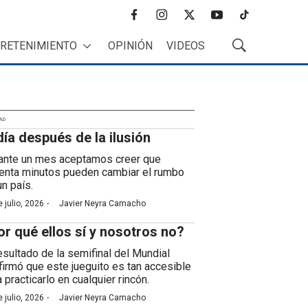
f
i
t
y
t
a
n
w
o
i
RETENIMIENTO
OPINIÓN
VIDEOS
c
s
i
u
k
M
e
t
t
t
t
o
b
a
t
u
o
s
o
g
e
b
k
t
o
r
r
e
r
k
a
AD
a
día después de la ilusión
m
r
B
ante un mes aceptamos creer que
ú
enta minutos pueden cambiar el rumbo
s
un país.
q
·
 julio, 2026
Javier Neyra Camacho
u
e
or qué ellos sí y nosotros no?
d
a
resultado de la semifinal del Mundial
firmó que este jueguito es tan accesible
 practicarlo en cualquier rincón.
·
 julio, 2026
Javier Neyra Camacho