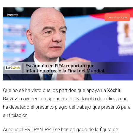
w
h
i
a
t
t
Lea el artículo
t
s
e
a
r
p
p
Que no se ha visto que los partidos que apoyan a
Xóchitl
Gálvez
la ayuden a responder a la avalancha de críticas que
ha desatado el presunto plagio del trabajo que presentó para
su titulación.
Aunque el PRI, PAN, PRD se han colgado de la figura de