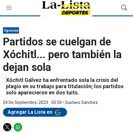
M
M
e
o
n
s
ú
t
Opinión
r
Partidos se cuelgan de
a
r
Xóchitl... pero también la
B
ú
dejan sola
s
q
u
Xóchitl Gálvez ha enfrentado sola la crisis del
e
plagio en su trabajo para titulación; los partidos
d
solo aparecieron en dos tuits.
a
24 De Septiembre, 2023 - 05:50
•
Gustavo Sánchez
Agregar La Lista en
T
W